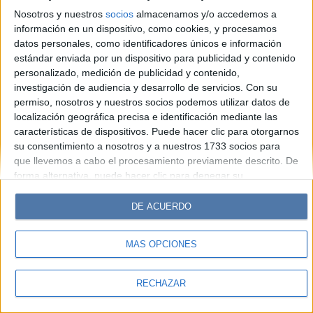
Look
Luz
Mía
Lunateen
Break
BATimes
Nosotros y nuestros
socios
almacenamos y/o accedemos a
información en un dispositivo, como cookies, y procesamos
© Perfil.com 2006-2019 - Todos los derechos reservados
datos personales, como identificadores únicos e información
Registro de Propiedad Intelectual: Nro. 5346433
estándar enviada por un dispositivo para publicidad y contenido
personalizado, medición de publicidad y contenido,
investigación de audiencia y desarrollo de servicios.
Con su
permiso, nosotros y nuestros socios podemos utilizar datos de
localización geográfica precisa e identificación mediante las
características de dispositivos. Puede hacer clic para otorgarnos
su consentimiento a nosotros y a nuestros 1733 socios para
que llevemos a cabo el procesamiento previamente descrito. De
forma alternativa, puede hacer clic para denegar su
consentimiento o acceder a información más detallada y
cambiar sus preferencias antes de otorgar su consentimiento.
DE ACUERDO
Tenga en cuenta que algún procesamiento de sus datos
personales puede no requerir de su consentimiento, pero usted
MÁS OPCIONES
tiene el derecho de rechazar tal procesamiento. Sus
preferencias se aplicarán solo a este sitio web. Puede cambiar
sus preferencias o retirar su consentimiento en cualquier
RECHAZAR
momento volviendo a este sitio y haciendo clic en el botón
"Privacidad" en la parte inferior de la página web.