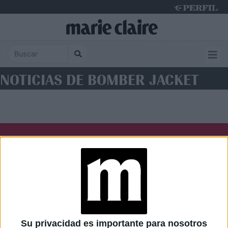
Friday 7 de August de 2026
NOTICIAS DE BOMBER JACKET
Diario Perfil
Caras
Noticias
Fortuna
Hombre
Weekend
Parabrisas
Supercampo
Su privacidad es importante para nosotros