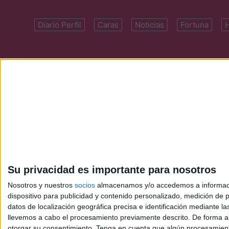
Diario Perfil
Caras
Noticias
Fortuna
Domicilio: Cal
Su privacidad es importante para nosotros
Nosotros y nuestros
socios
almacenamos y/o accedemos a información
dispositivo para publicidad y contenido personalizado, medición de pu
datos de localización geográfica precisa e identificación mediante l
llevemos a cabo el procesamiento previamente descrito. De forma al
otorgar su consentimiento.
Tenga en cuenta que algún procesamiento