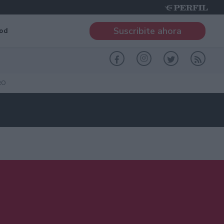
Suscribite ahora
od
RO