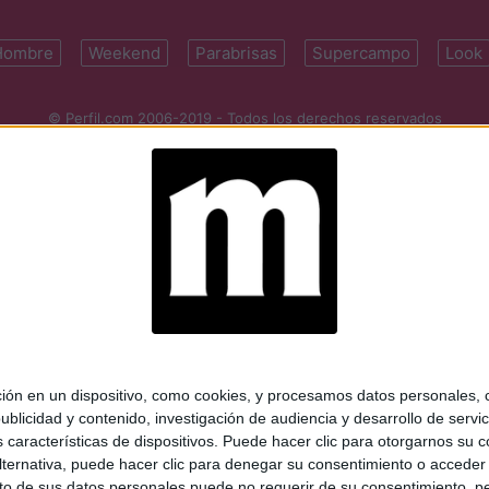
Hombre
Weekend
Parabrisas
Supercampo
Look
© Perfil.com 2006-2019 - Todos los derechos reservados
Registro de Propiedad Intelectual: Nro. 5346433
ifornia 2715, C1289ABI, CABA, Argentina | Tel: (5411) 7091-4921 | (5411)
mail:
perfilcom@perfil.com
| Propietario: Diario Perfil S.A.
 en un dispositivo, como cookies, y procesamos datos personales, co
blicidad y contenido, investigación de audiencia y desarrollo de servic
as características de dispositivos. Puede hacer clic para otorgarnos su
ternativa, puede hacer clic para denegar su consentimiento o acceder
 de sus datos personales puede no requerir de su consentimiento, per