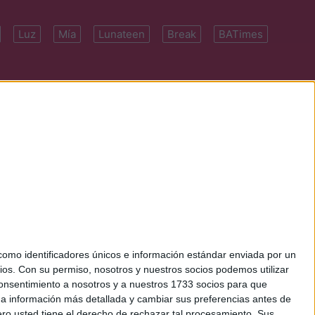
Luz
Mía
Lunateen
Break
BATimes
 7091-4922 | E-
mo identificadores únicos e información estándar enviada por un
ios.
Con su permiso, nosotros y nuestros socios podemos utilizar
 consentimiento a nosotros y a nuestros 1733 socios para que
 a información más detallada y cambiar sus preferencias antes de
o usted tiene el derecho de rechazar tal procesamiento. Sus