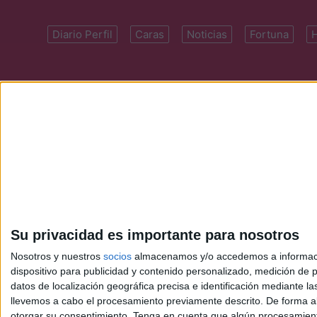
Diario Perfil
Caras
Noticias
Fortuna
Domicilio: Cal
Su privacidad es importante para nosotros
Nosotros y nuestros
socios
almacenamos y/o accedemos a información
dispositivo para publicidad y contenido personalizado, medición de pu
datos de localización geográfica precisa e identificación mediante l
llevemos a cabo el procesamiento previamente descrito. De forma al
otorgar su consentimiento.
Tenga en cuenta que algún procesamiento