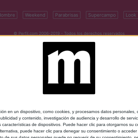
Hombre
Weekend
Parabrisas
Supercampo
Look
© Perfil.com 2006-2019 - Todos los derechos reservados
Registro de Propiedad Intelectual: Nro. 5346433
ifornia 2715, C1289ABI, CABA, Argentina | Tel: (5411) 7091-4921 | (5411)
mail:
perfilcom@perfil.com
| Propietario: Diario Perfil S.A.
 en un dispositivo, como cookies, y procesamos datos personales, co
blicidad y contenido, investigación de audiencia y desarrollo de servic
as características de dispositivos. Puede hacer clic para otorgarnos su
ternativa, puede hacer clic para denegar su consentimiento o acceder
 de sus datos personales puede no requerir de su consentimiento, per