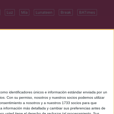
Luz
Mía
Lunateen
Break
BATimes
 7091-4922 | E-
mo identificadores únicos e información estándar enviada por un
ios.
Con su permiso, nosotros y nuestros socios podemos utilizar
 consentimiento a nosotros y a nuestros 1733 socios para que
 a información más detallada y cambiar sus preferencias antes de
o usted tiene el derecho de rechazar tal procesamiento. Sus