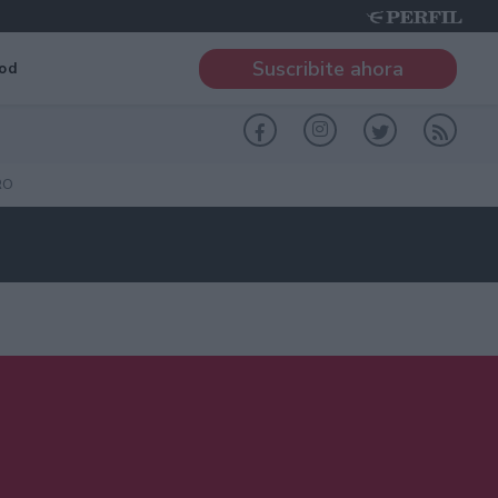
Suscribite ahora
od
RO