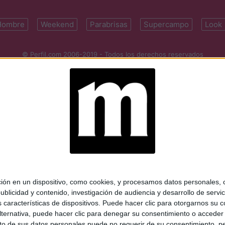
Hombre
Weekend
Parabrisas
Supercampo
Look
© Perfil.com 2006-2019 - Todos los derechos reservados
Registro de Propiedad Intelectual: Nro. 5346433
ifornia 2715, C1289ABI, CABA, Argentina | Tel: (5411) 7091-4921 | (5411)
mail:
perfilcom@perfil.com
| Propietario: Diario Perfil S.A.
 en un dispositivo, como cookies, y procesamos datos personales, co
blicidad y contenido, investigación de audiencia y desarrollo de servic
as características de dispositivos. Puede hacer clic para otorgarnos su
ternativa, puede hacer clic para denegar su consentimiento o acceder
 de sus datos personales puede no requerir de su consentimiento, per