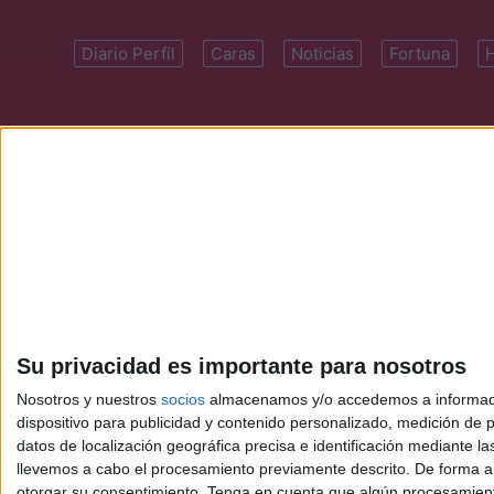
Diario Perfil
Caras
Noticias
Fortuna
Domicilio: Cal
Su privacidad es importante para nosotros
Nosotros y nuestros
socios
almacenamos y/o accedemos a información
dispositivo para publicidad y contenido personalizado, medición de pu
datos de localización geográfica precisa e identificación mediante l
llevemos a cabo el procesamiento previamente descrito. De forma al
otorgar su consentimiento.
Tenga en cuenta que algún procesamiento