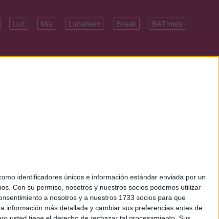
Luz
Mía
Lunateen
Break
BATimes
 7091-4922 | E-
mo identificadores únicos e información estándar enviada por un
ios.
Con su permiso, nosotros y nuestros socios podemos utilizar
 consentimiento a nosotros y a nuestros 1733 socios para que
 a información más detallada y cambiar sus preferencias antes de
o usted tiene el derecho de rechazar tal procesamiento. Sus