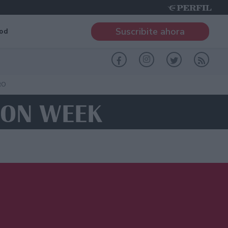
Suscribite ahora
od
RO
ION WEEK