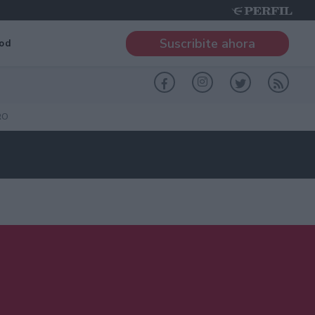
Suscribite ahora
od
RO