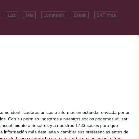
Luz
Mía
Lunateen
Break
BATimes
 7091-4922 | E-
mo identificadores únicos e información estándar enviada por un
ios.
Con su permiso, nosotros y nuestros socios podemos utilizar
 consentimiento a nosotros y a nuestros 1733 socios para que
 a información más detallada y cambiar sus preferencias antes de
o usted tiene el derecho de rechazar tal procesamiento. Sus