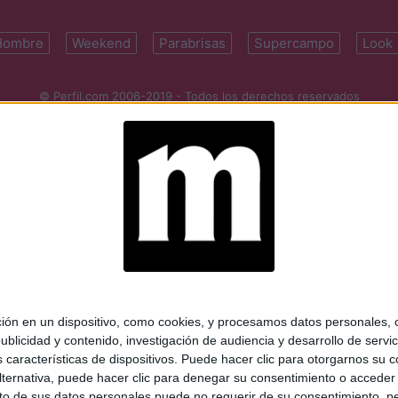
Hombre
Weekend
Parabrisas
Supercampo
Look
© Perfil.com 2006-2019 - Todos los derechos reservados
Registro de Propiedad Intelectual: Nro. 5346433
ifornia 2715, C1289ABI, CABA, Argentina | Tel: (5411) 7091-4921 | (5411)
mail:
perfilcom@perfil.com
| Propietario: Diario Perfil S.A.
 en un dispositivo, como cookies, y procesamos datos personales, co
blicidad y contenido, investigación de audiencia y desarrollo de servic
as características de dispositivos. Puede hacer clic para otorgarnos su
ternativa, puede hacer clic para denegar su consentimiento o acceder
 de sus datos personales puede no requerir de su consentimiento, per