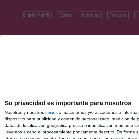
Diario Perfil
Caras
Noticias
Fortuna
Domicilio: Cal
Su privacidad es importante para nosotros
Nosotros y nuestros
socios
almacenamos y/o accedemos a información
dispositivo para publicidad y contenido personalizado, medición de pu
datos de localización geográfica precisa e identificación mediante l
llevemos a cabo el procesamiento previamente descrito. De forma al
otorgar su consentimiento.
Tenga en cuenta que algún procesamiento