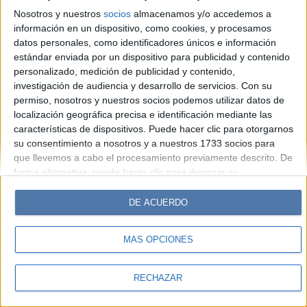
Look
Luz
Mía
Lunateen
Break
BATimes
Nosotros y nuestros
socios
almacenamos y/o accedemos a
información en un dispositivo, como cookies, y procesamos
© Perfil.com 2006-2019 - Todos los derechos reservados
datos personales, como identificadores únicos e información
Registro de Propiedad Intelectual: Nro. 5346433
estándar enviada por un dispositivo para publicidad y contenido
personalizado, medición de publicidad y contenido,
investigación de audiencia y desarrollo de servicios.
Con su
permiso, nosotros y nuestros socios podemos utilizar datos de
localización geográfica precisa e identificación mediante las
características de dispositivos. Puede hacer clic para otorgarnos
su consentimiento a nosotros y a nuestros 1733 socios para
que llevemos a cabo el procesamiento previamente descrito. De
forma alternativa, puede hacer clic para denegar su
consentimiento o acceder a información más detallada y
cambiar sus preferencias antes de otorgar su consentimiento.
DE ACUERDO
Tenga en cuenta que algún procesamiento de sus datos
personales puede no requerir de su consentimiento, pero usted
MÁS OPCIONES
tiene el derecho de rechazar tal procesamiento. Sus
preferencias se aplicarán solo a este sitio web. Puede cambiar
sus preferencias o retirar su consentimiento en cualquier
RECHAZAR
momento volviendo a este sitio y haciendo clic en el botón
"Privacidad" en la parte inferior de la página web.