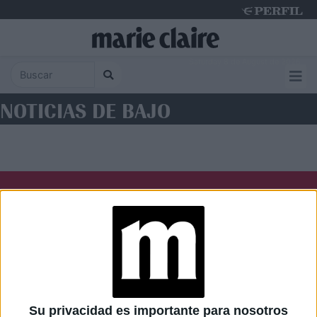
Saturday 8 de August de 2026
NOTICIAS DE BAJO
Diario Perfil
Caras
Noticias
Fortuna
Hombre
Weekend
Parabrisas
Supercampo
Su privacidad es importante para nosotros