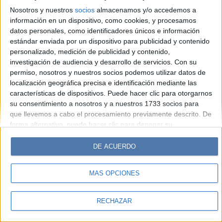
Look
Luz
Mía
Lunateen
Break
BATimes
Nosotros y nuestros
socios
almacenamos y/o accedemos a
información en un dispositivo, como cookies, y procesamos
© Perfil.com 2006-2019 - Todos los derechos reservados
datos personales, como identificadores únicos e información
Registro de Propiedad Intelectual: Nro. 5346433
estándar enviada por un dispositivo para publicidad y contenido
personalizado, medición de publicidad y contenido,
investigación de audiencia y desarrollo de servicios.
Con su
permiso, nosotros y nuestros socios podemos utilizar datos de
localización geográfica precisa e identificación mediante las
características de dispositivos. Puede hacer clic para otorgarnos
su consentimiento a nosotros y a nuestros 1733 socios para
que llevemos a cabo el procesamiento previamente descrito. De
forma alternativa, puede hacer clic para denegar su
consentimiento o acceder a información más detallada y
cambiar sus preferencias antes de otorgar su consentimiento.
DE ACUERDO
Tenga en cuenta que algún procesamiento de sus datos
personales puede no requerir de su consentimiento, pero usted
MÁS OPCIONES
tiene el derecho de rechazar tal procesamiento. Sus
preferencias se aplicarán solo a este sitio web. Puede cambiar
sus preferencias o retirar su consentimiento en cualquier
RECHAZAR
momento volviendo a este sitio y haciendo clic en el botón
"Privacidad" en la parte inferior de la página web.