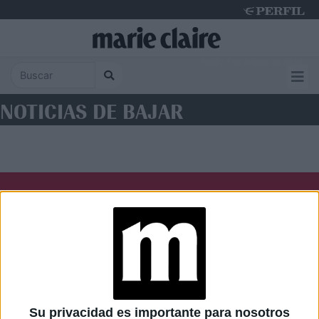
Friday 7 de August de 2026
NOTICIAS DE BAJAR
Diario Perfil
Caras
Noticias
Fortuna
Hombre
Weekend
Parabrisas
Supercampo
Su privacidad es importante para nosotros