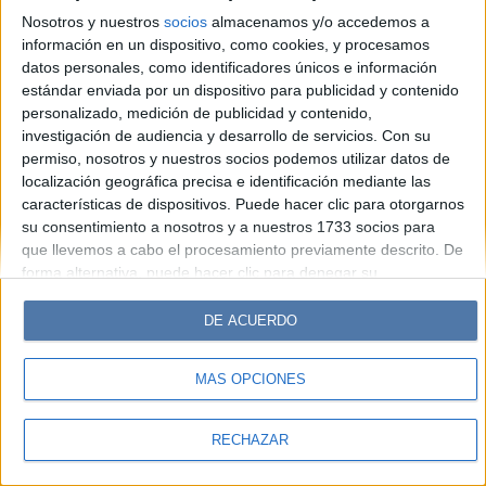
Look
Luz
Mía
Lunateen
Break
BATimes
Nosotros y nuestros
socios
almacenamos y/o accedemos a
información en un dispositivo, como cookies, y procesamos
© Perfil.com 2006-2019 - Todos los derechos reservados
datos personales, como identificadores únicos e información
Registro de Propiedad Intelectual: Nro. 5346433
estándar enviada por un dispositivo para publicidad y contenido
personalizado, medición de publicidad y contenido,
investigación de audiencia y desarrollo de servicios.
Con su
permiso, nosotros y nuestros socios podemos utilizar datos de
localización geográfica precisa e identificación mediante las
características de dispositivos. Puede hacer clic para otorgarnos
su consentimiento a nosotros y a nuestros 1733 socios para
que llevemos a cabo el procesamiento previamente descrito. De
forma alternativa, puede hacer clic para denegar su
consentimiento o acceder a información más detallada y
cambiar sus preferencias antes de otorgar su consentimiento.
DE ACUERDO
Tenga en cuenta que algún procesamiento de sus datos
personales puede no requerir de su consentimiento, pero usted
MÁS OPCIONES
tiene el derecho de rechazar tal procesamiento. Sus
preferencias se aplicarán solo a este sitio web. Puede cambiar
sus preferencias o retirar su consentimiento en cualquier
RECHAZAR
momento volviendo a este sitio y haciendo clic en el botón
"Privacidad" en la parte inferior de la página web.