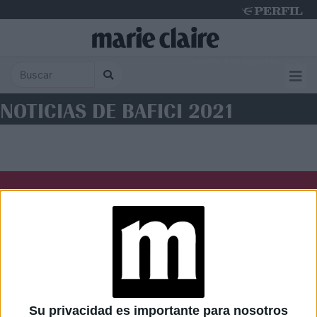
Saturday 8 de August de 2026
NOTICIAS DE BAFICI 2021
Diario Perfil
Caras
Noticias
Fortuna
Hombre
Weekend
Parabrisas
Supercampo
Su privacidad es importante para nosotros