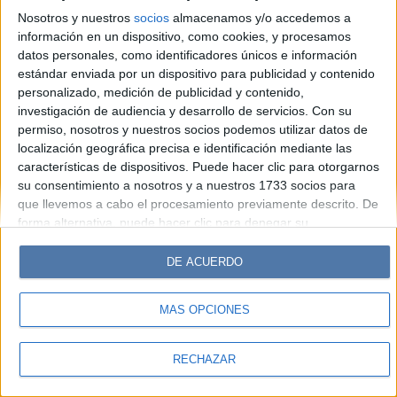
Look
Luz
Mía
Lunateen
Break
BATimes
Nosotros y nuestros
socios
almacenamos y/o accedemos a
información en un dispositivo, como cookies, y procesamos
© Perfil.com 2006-2019 - Todos los derechos reservados
datos personales, como identificadores únicos e información
Registro de Propiedad Intelectual: Nro. 5346433
estándar enviada por un dispositivo para publicidad y contenido
personalizado, medición de publicidad y contenido,
investigación de audiencia y desarrollo de servicios.
Con su
permiso, nosotros y nuestros socios podemos utilizar datos de
localización geográfica precisa e identificación mediante las
características de dispositivos. Puede hacer clic para otorgarnos
su consentimiento a nosotros y a nuestros 1733 socios para
que llevemos a cabo el procesamiento previamente descrito. De
forma alternativa, puede hacer clic para denegar su
consentimiento o acceder a información más detallada y
cambiar sus preferencias antes de otorgar su consentimiento.
DE ACUERDO
Tenga en cuenta que algún procesamiento de sus datos
personales puede no requerir de su consentimiento, pero usted
MÁS OPCIONES
tiene el derecho de rechazar tal procesamiento. Sus
preferencias se aplicarán solo a este sitio web. Puede cambiar
sus preferencias o retirar su consentimiento en cualquier
RECHAZAR
momento volviendo a este sitio y haciendo clic en el botón
"Privacidad" en la parte inferior de la página web.