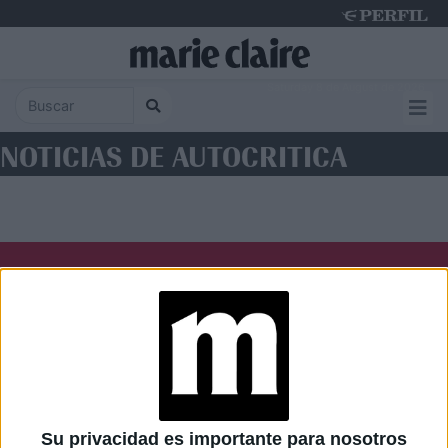
Saturday 8 de August de 2026
NOTICIAS DE AUTOCRITICA
Diario Perfil
Caras
Noticias
Fortuna
Hombre
Weekend
Parabrisas
Supercampo
Su privacidad es importante para nosotros