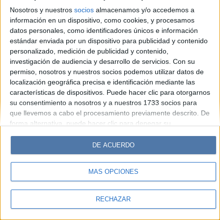
Look
Luz
Mía
Lunateen
Break
BATimes
Nosotros y nuestros
socios
almacenamos y/o accedemos a
información en un dispositivo, como cookies, y procesamos
© Perfil.com 2006-2019 - Todos los derechos reservados
datos personales, como identificadores únicos e información
Registro de Propiedad Intelectual: Nro. 5346433
estándar enviada por un dispositivo para publicidad y contenido
personalizado, medición de publicidad y contenido,
investigación de audiencia y desarrollo de servicios.
Con su
permiso, nosotros y nuestros socios podemos utilizar datos de
localización geográfica precisa e identificación mediante las
características de dispositivos. Puede hacer clic para otorgarnos
su consentimiento a nosotros y a nuestros 1733 socios para
que llevemos a cabo el procesamiento previamente descrito. De
forma alternativa, puede hacer clic para denegar su
consentimiento o acceder a información más detallada y
cambiar sus preferencias antes de otorgar su consentimiento.
DE ACUERDO
Tenga en cuenta que algún procesamiento de sus datos
personales puede no requerir de su consentimiento, pero usted
MÁS OPCIONES
tiene el derecho de rechazar tal procesamiento. Sus
preferencias se aplicarán solo a este sitio web. Puede cambiar
sus preferencias o retirar su consentimiento en cualquier
RECHAZAR
momento volviendo a este sitio y haciendo clic en el botón
"Privacidad" en la parte inferior de la página web.