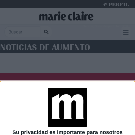
Sunday 9 de August de 2026
NOTICIAS DE AUMENTO
Diario Perfil
Caras
Noticias
Fortuna
Hombre
Weekend
Parabrisas
Supercampo
Su privacidad es importante para nosotros