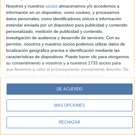
Look
Luz
Mía
Lunateen
Break
BATimes
Nosotros y nuestros
socios
almacenamos y/o accedemos a
información en un dispositivo, como cookies, y procesamos
© Perfil.com 2006-2019 - Todos los derechos reservados
datos personales, como identificadores únicos e información
Registro de Propiedad Intelectual: Nro. 5346433
estándar enviada por un dispositivo para publicidad y contenido
personalizado, medición de publicidad y contenido,
investigación de audiencia y desarrollo de servicios.
Con su
permiso, nosotros y nuestros socios podemos utilizar datos de
localización geográfica precisa e identificación mediante las
características de dispositivos. Puede hacer clic para otorgarnos
su consentimiento a nosotros y a nuestros 1733 socios para
que llevemos a cabo el procesamiento previamente descrito. De
forma alternativa, puede hacer clic para denegar su
consentimiento o acceder a información más detallada y
cambiar sus preferencias antes de otorgar su consentimiento.
DE ACUERDO
Tenga en cuenta que algún procesamiento de sus datos
personales puede no requerir de su consentimiento, pero usted
MÁS OPCIONES
tiene el derecho de rechazar tal procesamiento. Sus
preferencias se aplicarán solo a este sitio web. Puede cambiar
sus preferencias o retirar su consentimiento en cualquier
RECHAZAR
momento volviendo a este sitio y haciendo clic en el botón
"Privacidad" en la parte inferior de la página web.