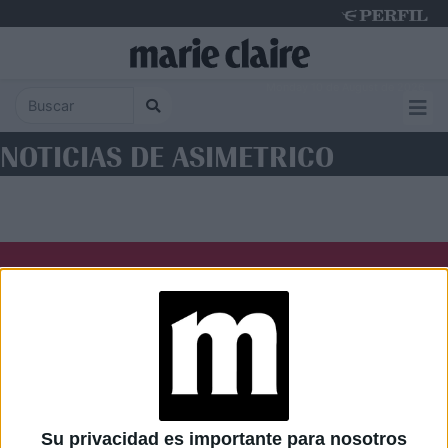
Monday 10 de August de 2026
NOTICIAS DE ASIMETRICO
Diario Perfil
Caras
Noticias
Fortuna
Hombre
Weekend
Parabrisas
Supercampo
Su privacidad es importante para nosotros