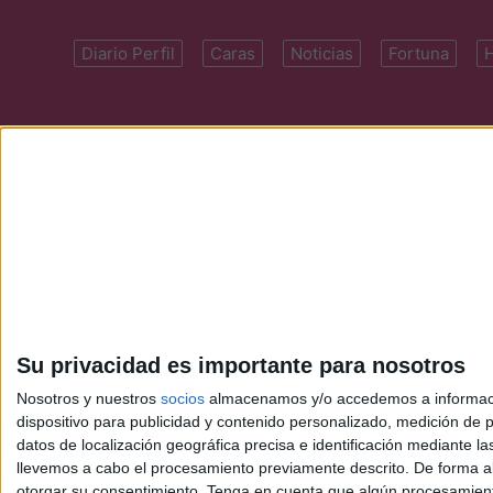
Diario Perfil
Caras
Noticias
Fortuna
Domicilio: Cal
Su privacidad es importante para nosotros
Nosotros y nuestros
socios
almacenamos y/o accedemos a información
dispositivo para publicidad y contenido personalizado, medición de pu
datos de localización geográfica precisa e identificación mediante l
llevemos a cabo el procesamiento previamente descrito. De forma al
otorgar su consentimiento.
Tenga en cuenta que algún procesamiento