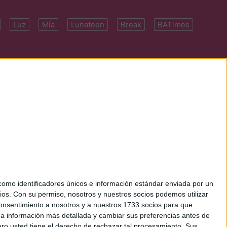
Luz
Mía
Lunateen
Break
BATimes
 7091-4922 | E-
mo identificadores únicos e información estándar enviada por un
ios.
Con su permiso, nosotros y nuestros socios podemos utilizar
 consentimiento a nosotros y a nuestros 1733 socios para que
 a información más detallada y cambiar sus preferencias antes de
o usted tiene el derecho de rechazar tal procesamiento. Sus