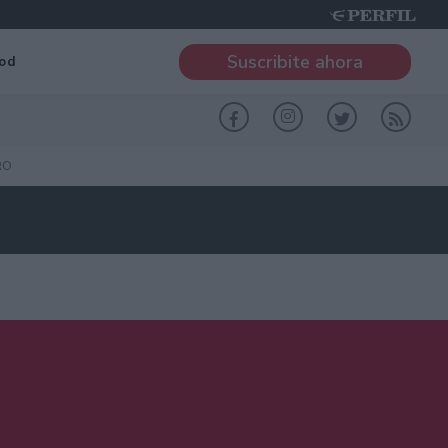
Suscribite ahora
od
RO