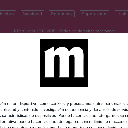
Hombre
Weekend
Parabrisas
Supercampo
Look
© Perfil.com 2006-2019 - Todos los derechos reservados
Registro de Propiedad Intelectual: Nro. 5346433
ifornia 2715, C1289ABI, CABA, Argentina | Tel: (5411) 7091-4921 | (5411)
mail:
perfilcom@perfil.com
| Propietario: Diario Perfil S.A.
 en un dispositivo, como cookies, y procesamos datos personales, co
blicidad y contenido, investigación de audiencia y desarrollo de servic
as características de dispositivos. Puede hacer clic para otorgarnos su
ternativa, puede hacer clic para denegar su consentimiento o acceder
 de sus datos personales puede no requerir de su consentimiento, per