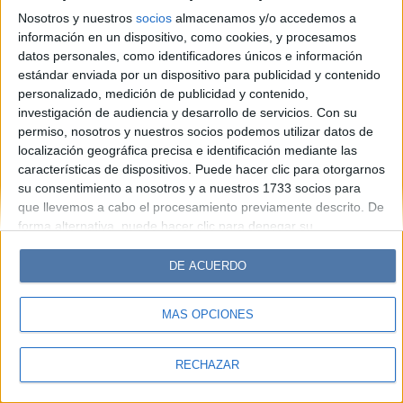
Look
Luz
Mía
Lunateen
Break
BATimes
Nosotros y nuestros
socios
almacenamos y/o accedemos a
información en un dispositivo, como cookies, y procesamos
© Perfil.com 2006-2019 - Todos los derechos reservados
datos personales, como identificadores únicos e información
Registro de Propiedad Intelectual: Nro. 5346433
estándar enviada por un dispositivo para publicidad y contenido
personalizado, medición de publicidad y contenido,
investigación de audiencia y desarrollo de servicios.
Con su
permiso, nosotros y nuestros socios podemos utilizar datos de
localización geográfica precisa e identificación mediante las
características de dispositivos. Puede hacer clic para otorgarnos
su consentimiento a nosotros y a nuestros 1733 socios para
que llevemos a cabo el procesamiento previamente descrito. De
forma alternativa, puede hacer clic para denegar su
consentimiento o acceder a información más detallada y
cambiar sus preferencias antes de otorgar su consentimiento.
DE ACUERDO
Tenga en cuenta que algún procesamiento de sus datos
personales puede no requerir de su consentimiento, pero usted
MÁS OPCIONES
tiene el derecho de rechazar tal procesamiento. Sus
preferencias se aplicarán solo a este sitio web. Puede cambiar
sus preferencias o retirar su consentimiento en cualquier
RECHAZAR
momento volviendo a este sitio y haciendo clic en el botón
"Privacidad" en la parte inferior de la página web.