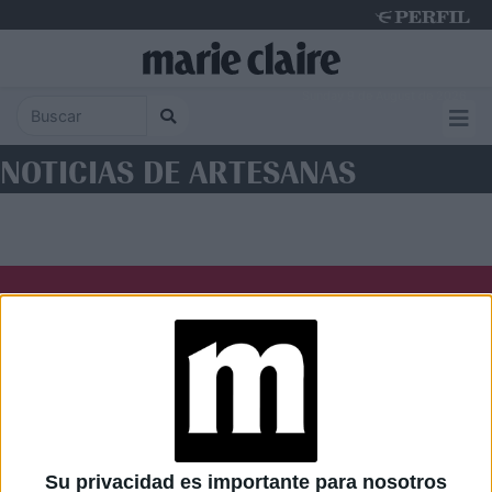
Sunday 9 de August de 2026
NOTICIAS DE ARTESANAS
Diario Perfil
Caras
Noticias
Fortuna
Hombre
Weekend
Parabrisas
Supercampo
Su privacidad es importante para nosotros