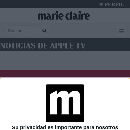
Saturday 8 de August de 2026
NOTICIAS DE APPLE TV
Diario Perfil
Caras
Noticias
Fortuna
Hombre
Weekend
Parabrisas
Supercampo
Su privacidad es importante para nosotros