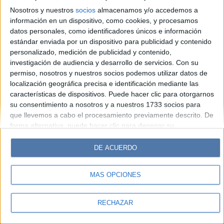
Look
Luz
Mía
Lunateen
Break
BATimes
Nosotros y nuestros
socios
almacenamos y/o accedemos a
información en un dispositivo, como cookies, y procesamos
© Perfil.com 2006-2019 - Todos los derechos reservados
datos personales, como identificadores únicos e información
Registro de Propiedad Intelectual: Nro. 5346433
estándar enviada por un dispositivo para publicidad y contenido
personalizado, medición de publicidad y contenido,
investigación de audiencia y desarrollo de servicios.
Con su
permiso, nosotros y nuestros socios podemos utilizar datos de
localización geográfica precisa e identificación mediante las
características de dispositivos. Puede hacer clic para otorgarnos
su consentimiento a nosotros y a nuestros 1733 socios para
que llevemos a cabo el procesamiento previamente descrito. De
forma alternativa, puede hacer clic para denegar su
consentimiento o acceder a información más detallada y
cambiar sus preferencias antes de otorgar su consentimiento.
DE ACUERDO
Tenga en cuenta que algún procesamiento de sus datos
personales puede no requerir de su consentimiento, pero usted
MÁS OPCIONES
tiene el derecho de rechazar tal procesamiento. Sus
preferencias se aplicarán solo a este sitio web. Puede cambiar
sus preferencias o retirar su consentimiento en cualquier
RECHAZAR
momento volviendo a este sitio y haciendo clic en el botón
"Privacidad" en la parte inferior de la página web.