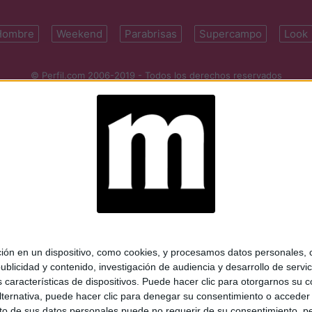
Hombre
Weekend
Parabrisas
Supercampo
Look
© Perfil.com 2006-2019 - Todos los derechos reservados
Registro de Propiedad Intelectual: Nro. 5346433
ifornia 2715, C1289ABI, CABA, Argentina | Tel: (5411) 7091-4921 | (5411)
mail:
perfilcom@perfil.com
| Propietario: Diario Perfil S.A.
 en un dispositivo, como cookies, y procesamos datos personales, co
blicidad y contenido, investigación de audiencia y desarrollo de servic
as características de dispositivos. Puede hacer clic para otorgarnos su
ternativa, puede hacer clic para denegar su consentimiento o acceder
 de sus datos personales puede no requerir de su consentimiento, per