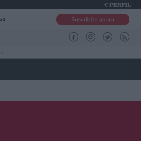
Suscribite ahora
od
RO