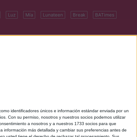
Luz
Mía
Lunateen
Break
BATimes
 7091-4922 | E-
mo identificadores únicos e información estándar enviada por un
ios.
Con su permiso, nosotros y nuestros socios podemos utilizar
 consentimiento a nosotros y a nuestros 1733 socios para que
 a información más detallada y cambiar sus preferencias antes de
o usted tiene el derecho de rechazar tal procesamiento. Sus