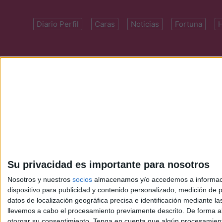
Diario Perfil
Caras
Noticias
Fortuna
Domicilio: Cal
Su privacidad es importante para nosotros
Nosotros y nuestros
socios
almacenamos y/o accedemos a información
dispositivo para publicidad y contenido personalizado, medición de pu
datos de localización geográfica precisa e identificación mediante l
llevemos a cabo el procesamiento previamente descrito. De forma al
otorgar su consentimiento.
Tenga en cuenta que algún procesamiento