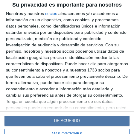
Eclipse solar de octubre
Su privacidad es importante para nosotros
2024: cuatro rituales para
Nosotros y nuestros
socios
almacenamos y/o accedemos a
canalizar la energía
información en un dispositivo, como cookies, y procesamos
datos personales, como identificadores únicos e información
estándar enviada por un dispositivo para publicidad y contenido
Espacio Publicitario
personalizado, medición de publicidad y contenido,
investigación de audiencia y desarrollo de servicios.
Con su
permiso, nosotros y nuestros socios podemos utilizar datos de
localización geográfica precisa e identificación mediante las
características de dispositivos. Puede hacer clic para otorgarnos
su consentimiento a nosotros y a nuestros 1733 socios para
que llevemos a cabo el procesamiento previamente descrito. De
forma alternativa, puede hacer clic para denegar su
consentimiento o acceder a información más detallada y
cambiar sus preferencias antes de otorgar su consentimiento.
Diario Perfil
Caras
Noticias
Fortuna
Tenga en cuenta que algún procesamiento de sus datos
personales puede no requerir de su consentimiento, pero usted
Hombre
Weekend
Parabrisas
Supercampo
tiene el derecho de rechazar tal procesamiento. Sus
Look
Luz
Mía
Lunateen
Break
BATimes
preferencias se aplicarán solo a este sitio web. Puede cambiar
DE ACUERDO
sus preferencias o retirar su consentimiento en cualquier
momento volviendo a este sitio y haciendo clic en el botón
MÁS OPCIONES