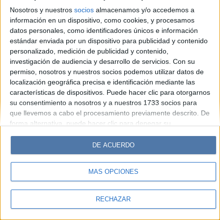
Hombre
Weekend
Parabrisas
Supercampo
Nosotros y nuestros
socios
almacenamos y/o accedemos a
Look
Luz
Mía
Lunateen
Break
BATimes
información en un dispositivo, como cookies, y procesamos
datos personales, como identificadores únicos e información
estándar enviada por un dispositivo para publicidad y contenido
© Perfil.com 2006-2019 - Todos los derechos reservados
personalizado, medición de publicidad y contenido,
Registro de Propiedad Intelectual: Nro. 5346433
investigación de audiencia y desarrollo de servicios.
Con su
permiso, nosotros y nuestros socios podemos utilizar datos de
localización geográfica precisa e identificación mediante las
características de dispositivos. Puede hacer clic para otorgarnos
su consentimiento a nosotros y a nuestros 1733 socios para
que llevemos a cabo el procesamiento previamente descrito. De
forma alternativa, puede hacer clic para denegar su
consentimiento o acceder a información más detallada y
cambiar sus preferencias antes de otorgar su consentimiento.
DE ACUERDO
Tenga en cuenta que algún procesamiento de sus datos
personales puede no requerir de su consentimiento, pero usted
MÁS OPCIONES
tiene el derecho de rechazar tal procesamiento. Sus
preferencias se aplicarán solo a este sitio web. Puede cambiar
sus preferencias o retirar su consentimiento en cualquier
RECHAZAR
momento volviendo a este sitio y haciendo clic en el botón
"Privacidad" en la parte inferior de la página web.