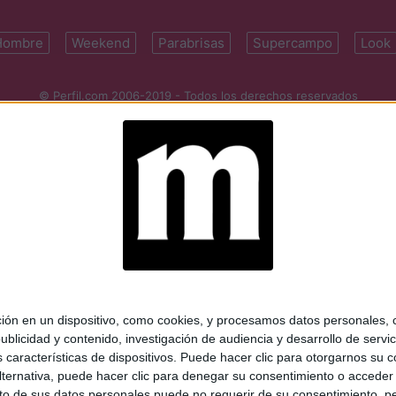
Hombre
Weekend
Parabrisas
Supercampo
Look
© Perfil.com 2006-2019 - Todos los derechos reservados
Registro de Propiedad Intelectual: Nro. 5346433
ifornia 2715, C1289ABI, CABA, Argentina | Tel: (5411) 7091-4921 | (5411)
mail:
perfilcom@perfil.com
| Propietario: Diario Perfil S.A.
 en un dispositivo, como cookies, y procesamos datos personales, co
blicidad y contenido, investigación de audiencia y desarrollo de servic
as características de dispositivos. Puede hacer clic para otorgarnos su
ternativa, puede hacer clic para denegar su consentimiento o acceder
 de sus datos personales puede no requerir de su consentimiento, per