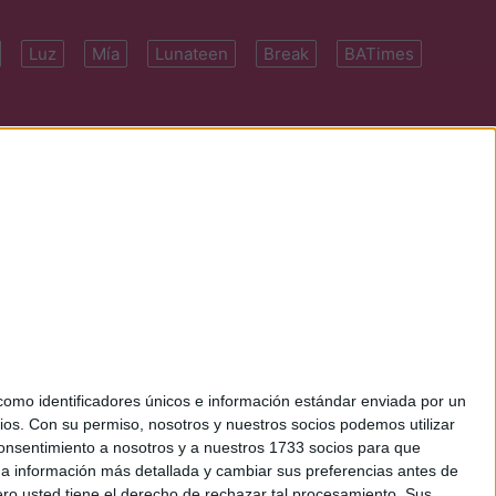
Luz
Mía
Lunateen
Break
BATimes
 7091-4922 | E-
mo identificadores únicos e información estándar enviada por un
ios.
Con su permiso, nosotros y nuestros socios podemos utilizar
 consentimiento a nosotros y a nuestros 1733 socios para que
 a información más detallada y cambiar sus preferencias antes de
o usted tiene el derecho de rechazar tal procesamiento. Sus