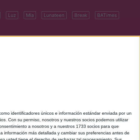
Luz
Mía
Lunateen
Break
BATimes
 7091-4922 | E-
mo identificadores únicos e información estándar enviada por un
ios.
Con su permiso, nosotros y nuestros socios podemos utilizar
 consentimiento a nosotros y a nuestros 1733 socios para que
 a información más detallada y cambiar sus preferencias antes de
o usted tiene el derecho de rechazar tal procesamiento. Sus