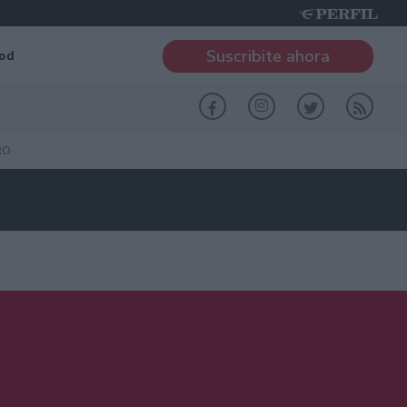
Suscribite ahora
od
RO