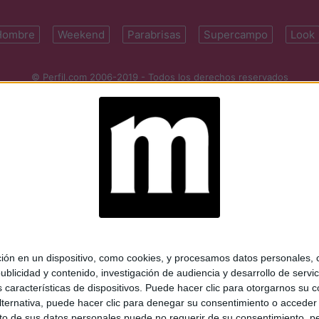
Hombre
Weekend
Parabrisas
Supercampo
Look
© Perfil.com 2006-2019 - Todos los derechos reservados
Registro de Propiedad Intelectual: Nro. 5346433
ifornia 2715, C1289ABI, CABA, Argentina | Tel: (5411) 7091-4921 | (5411)
mail:
perfilcom@perfil.com
| Propietario: Diario Perfil S.A.
 en un dispositivo, como cookies, y procesamos datos personales, co
blicidad y contenido, investigación de audiencia y desarrollo de servic
as características de dispositivos. Puede hacer clic para otorgarnos su
ternativa, puede hacer clic para denegar su consentimiento o acceder
 de sus datos personales puede no requerir de su consentimiento, per