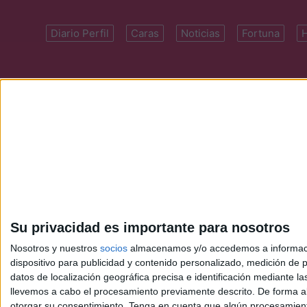
Diario Perfil
Caras
Noticias
Fortuna
Domicilio: Cal
Su privacidad es importante para nosotros
Nosotros y nuestros
socios
almacenamos y/o accedemos a información
dispositivo para publicidad y contenido personalizado, medición de pu
datos de localización geográfica precisa e identificación mediante l
llevemos a cabo el procesamiento previamente descrito. De forma al
otorgar su consentimiento.
Tenga en cuenta que algún procesamiento