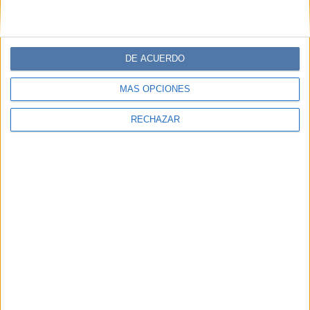
DE ACUERDO
MÁS OPCIONES
RECHAZAR
HORÓSCOPO
15-08-2024 12:09
Agosto en Mercurio retrógrado: Los
mejores consejos para sobrellevarlo
Conocé a qué signos afecta Mercurio retrógrado en el
mes de agosto y adquirí los mejores consejos para
sobrellevarlo.