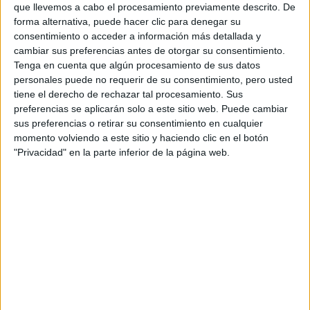
que llevemos a cabo el procesamiento previamente descrito. De
forma alternativa, puede hacer clic para denegar su
LIFESTYLE
21-08-2024 13:24
consentimiento o acceder a información más detallada y
Horóscopo para Virgo: Descubrí que
cambiar sus preferencias antes de otorgar su consentimiento.
te depara el futuro para el comienzo
Tenga en cuenta que algún procesamiento de sus datos
personales puede no requerir de su consentimiento, pero usted
de tu ciclo
tiene el derecho de rechazar tal procesamiento. Sus
preferencias se aplicarán solo a este sitio web. Puede cambiar
Preparáte para el comienzo del ciclo de Virgo, del 23 de
sus preferencias o retirar su consentimiento en cualquier
agosto al 22 de septiembre, y conocé qué te depara el
momento volviendo a este sitio y haciendo clic en el botón
futuro.
"Privacidad" en la parte inferior de la página web.