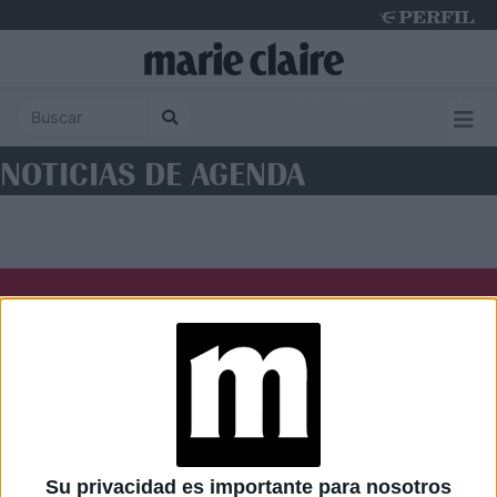
Thursday 6 de August de 2026
NOTICIAS DE AGENDA
Diario Perfil
Caras
Noticias
Fortuna
Hombre
Weekend
Parabrisas
Supercampo
Su privacidad es importante para nosotros