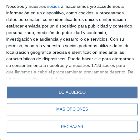
Look
Luz
Mía
Lunateen
Break
BATimes
Nosotros y nuestros
socios
almacenamos y/o accedemos a
información en un dispositivo, como cookies, y procesamos
© Perfil.com 2006-2019 - Todos los derechos reservados
datos personales, como identificadores únicos e información
Registro de Propiedad Intelectual: Nro. 5346433
estándar enviada por un dispositivo para publicidad y contenido
personalizado, medición de publicidad y contenido,
investigación de audiencia y desarrollo de servicios.
Con su
permiso, nosotros y nuestros socios podemos utilizar datos de
localización geográfica precisa e identificación mediante las
características de dispositivos. Puede hacer clic para otorgarnos
su consentimiento a nosotros y a nuestros 1733 socios para
que llevemos a cabo el procesamiento previamente descrito. De
forma alternativa, puede hacer clic para denegar su
consentimiento o acceder a información más detallada y
cambiar sus preferencias antes de otorgar su consentimiento.
DE ACUERDO
Tenga en cuenta que algún procesamiento de sus datos
personales puede no requerir de su consentimiento, pero usted
MÁS OPCIONES
tiene el derecho de rechazar tal procesamiento. Sus
preferencias se aplicarán solo a este sitio web. Puede cambiar
sus preferencias o retirar su consentimiento en cualquier
RECHAZAR
momento volviendo a este sitio y haciendo clic en el botón
"Privacidad" en la parte inferior de la página web.