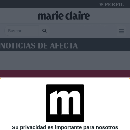
Saturday 8 de August de 2026
NOTICIAS DE AFECTA
Diario Perfil
Caras
Noticias
Fortuna
Hombre
Weekend
Parabrisas
Supercampo
Su privacidad es importante para nosotros