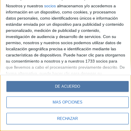
Look
Luz
Mía
Lunateen
Break
BATimes
Nosotros y nuestros
socios
almacenamos y/o accedemos a
información en un dispositivo, como cookies, y procesamos
© Perfil.com 2006-2019 - Todos los derechos reservados
datos personales, como identificadores únicos e información
Registro de Propiedad Intelectual: Nro. 5346433
estándar enviada por un dispositivo para publicidad y contenido
personalizado, medición de publicidad y contenido,
investigación de audiencia y desarrollo de servicios.
Con su
permiso, nosotros y nuestros socios podemos utilizar datos de
localización geográfica precisa e identificación mediante las
características de dispositivos. Puede hacer clic para otorgarnos
su consentimiento a nosotros y a nuestros 1733 socios para
que llevemos a cabo el procesamiento previamente descrito. De
forma alternativa, puede hacer clic para denegar su
consentimiento o acceder a información más detallada y
cambiar sus preferencias antes de otorgar su consentimiento.
DE ACUERDO
Tenga en cuenta que algún procesamiento de sus datos
personales puede no requerir de su consentimiento, pero usted
MÁS OPCIONES
tiene el derecho de rechazar tal procesamiento. Sus
preferencias se aplicarán solo a este sitio web. Puede cambiar
sus preferencias o retirar su consentimiento en cualquier
RECHAZAR
momento volviendo a este sitio y haciendo clic en el botón
"Privacidad" en la parte inferior de la página web.