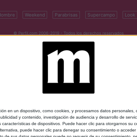
Hombre
Weekend
Parabrisas
Supercampo
Look
© Perfil.com 2006-2019 - Todos los derechos reservados
Registro de Propiedad Intelectual: Nro. 5346433
ifornia 2715, C1289ABI, CABA, Argentina | Tel: (5411) 7091-4921 | (5411)
mail:
perfilcom@perfil.com
| Propietario: Diario Perfil S.A.
 en un dispositivo, como cookies, y procesamos datos personales, co
blicidad y contenido, investigación de audiencia y desarrollo de servic
as características de dispositivos. Puede hacer clic para otorgarnos su
ternativa, puede hacer clic para denegar su consentimiento o acceder
 de sus datos personales puede no requerir de su consentimiento, per