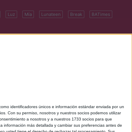
Luz
Mía
Lunateen
Break
BATimes
 7091-4922 | E-
mo identificadores únicos e información estándar enviada por un
ios.
Con su permiso, nosotros y nuestros socios podemos utilizar
 consentimiento a nosotros y a nuestros 1733 socios para que
 a información más detallada y cambiar sus preferencias antes de
o usted tiene el derecho de rechazar tal procesamiento. Sus