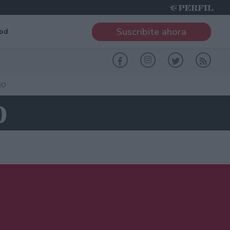
Suscribite ahora
od
RO
D