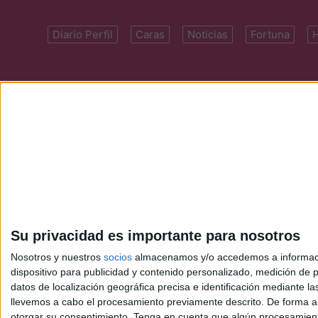
Diario Perfil
Caras
Noticias
Fortuna
Domicilio: Cal
Su privacidad es importante para nosotros
Nosotros y nuestros
socios
almacenamos y/o accedemos a información
dispositivo para publicidad y contenido personalizado, medición de pu
datos de localización geográfica precisa e identificación mediante l
llevemos a cabo el procesamiento previamente descrito. De forma al
otorgar su consentimiento.
Tenga en cuenta que algún procesamiento