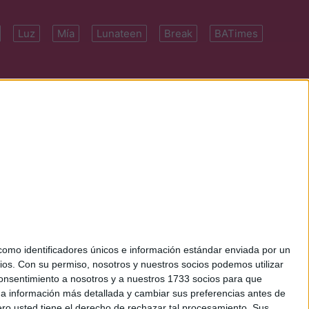
Luz
Mía
Lunateen
Break
BATimes
 7091-4922 | E-
mo identificadores únicos e información estándar enviada por un
ios.
Con su permiso, nosotros y nuestros socios podemos utilizar
 consentimiento a nosotros y a nuestros 1733 socios para que
 a información más detallada y cambiar sus preferencias antes de
o usted tiene el derecho de rechazar tal procesamiento. Sus