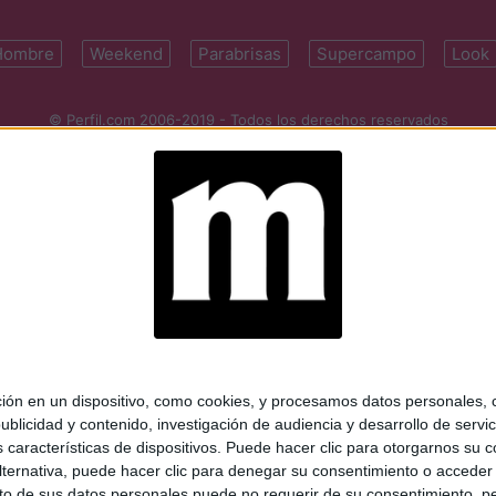
Hombre
Weekend
Parabrisas
Supercampo
Look
© Perfil.com 2006-2019 - Todos los derechos reservados
Registro de Propiedad Intelectual: Nro. 5346433
ifornia 2715, C1289ABI, CABA, Argentina | Tel: (5411) 7091-4921 | (5411)
mail:
perfilcom@perfil.com
| Propietario: Diario Perfil S.A.
 en un dispositivo, como cookies, y procesamos datos personales, co
blicidad y contenido, investigación de audiencia y desarrollo de servic
as características de dispositivos. Puede hacer clic para otorgarnos su
ternativa, puede hacer clic para denegar su consentimiento o acceder
 de sus datos personales puede no requerir de su consentimiento, per