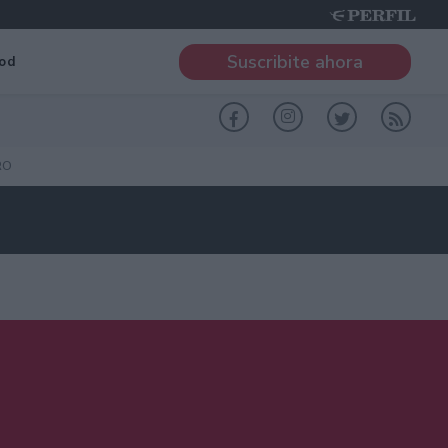
Suscribite ahora
od
RO