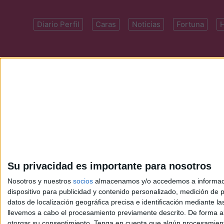
Diario Perfil
Caras
Noticias
Fortuna
Domicilio: Cal
Su privacidad es importante para nosotros
Nosotros y nuestros
socios
almacenamos y/o accedemos a información
dispositivo para publicidad y contenido personalizado, medición de pu
datos de localización geográfica precisa e identificación mediante l
llevemos a cabo el procesamiento previamente descrito. De forma al
otorgar su consentimiento.
Tenga en cuenta que algún procesamiento