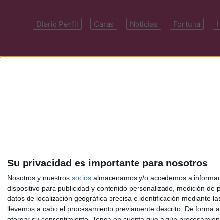
Diario Perfil
Caras
Noticias
Fortuna
Domicilio: Cal
Su privacidad es importante para nosotros
Nosotros y nuestros
socios
almacenamos y/o accedemos a información
dispositivo para publicidad y contenido personalizado, medición de pu
datos de localización geográfica precisa e identificación mediante l
llevemos a cabo el procesamiento previamente descrito. De forma al
otorgar su consentimiento.
Tenga en cuenta que algún procesamiento