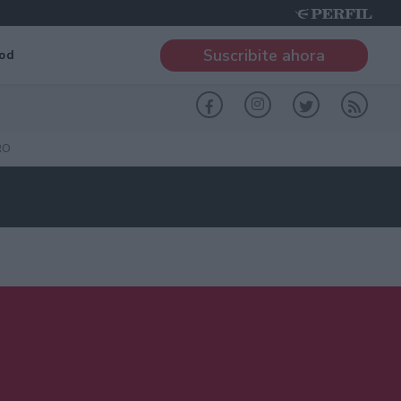
Suscribite ahora
od
RO