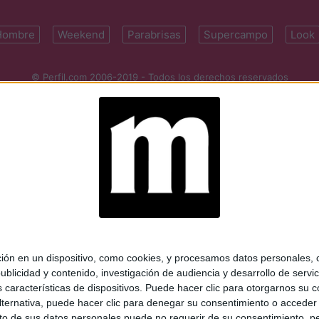
Hombre
Weekend
Parabrisas
Supercampo
Look
© Perfil.com 2006-2019 - Todos los derechos reservados
Registro de Propiedad Intelectual: Nro. 5346433
ifornia 2715, C1289ABI, CABA, Argentina | Tel: (5411) 7091-4921 | (5411)
mail:
perfilcom@perfil.com
| Propietario: Diario Perfil S.A.
 en un dispositivo, como cookies, y procesamos datos personales, co
blicidad y contenido, investigación de audiencia y desarrollo de servic
as características de dispositivos. Puede hacer clic para otorgarnos su
ternativa, puede hacer clic para denegar su consentimiento o acceder
 de sus datos personales puede no requerir de su consentimiento, per