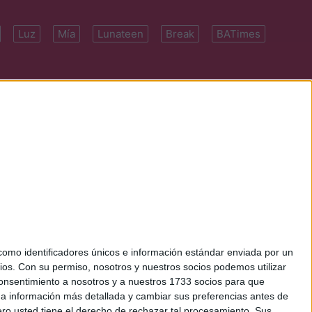
Luz
Mía
Lunateen
Break
BATimes
 7091-4922 | E-
mo identificadores únicos e información estándar enviada por un
ios.
Con su permiso, nosotros y nuestros socios podemos utilizar
 consentimiento a nosotros y a nuestros 1733 socios para que
 a información más detallada y cambiar sus preferencias antes de
o usted tiene el derecho de rechazar tal procesamiento. Sus