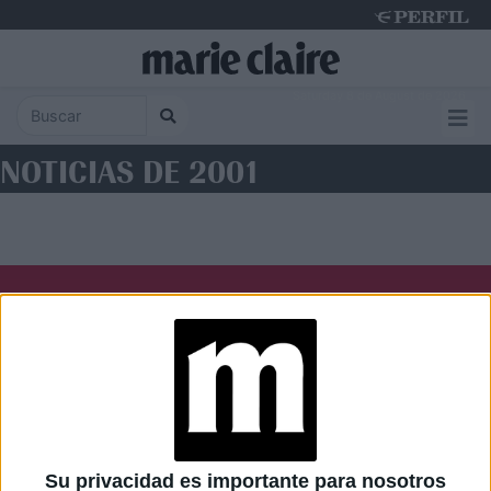
Saturday 8 de August de 2026
NOTICIAS DE 2001
Diario Perfil
Caras
Noticias
Fortuna
Hombre
Weekend
Parabrisas
Supercampo
Su privacidad es importante para nosotros