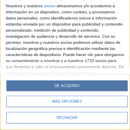
Look
Luz
Mía
Lunateen
Break
BATimes
Nosotros y nuestros
socios
almacenamos y/o accedemos a
información en un dispositivo, como cookies, y procesamos
© Perfil.com 2006-2019 - Todos los derechos reservados
datos personales, como identificadores únicos e información
Registro de Propiedad Intelectual: Nro. 5346433
estándar enviada por un dispositivo para publicidad y contenido
personalizado, medición de publicidad y contenido,
investigación de audiencia y desarrollo de servicios.
Con su
permiso, nosotros y nuestros socios podemos utilizar datos de
localización geográfica precisa e identificación mediante las
características de dispositivos. Puede hacer clic para otorgarnos
su consentimiento a nosotros y a nuestros 1733 socios para
que llevemos a cabo el procesamiento previamente descrito. De
forma alternativa, puede hacer clic para denegar su
consentimiento o acceder a información más detallada y
cambiar sus preferencias antes de otorgar su consentimiento.
DE ACUERDO
Tenga en cuenta que algún procesamiento de sus datos
personales puede no requerir de su consentimiento, pero usted
MÁS OPCIONES
tiene el derecho de rechazar tal procesamiento. Sus
preferencias se aplicarán solo a este sitio web. Puede cambiar
sus preferencias o retirar su consentimiento en cualquier
RECHAZAR
momento volviendo a este sitio y haciendo clic en el botón
"Privacidad" en la parte inferior de la página web.