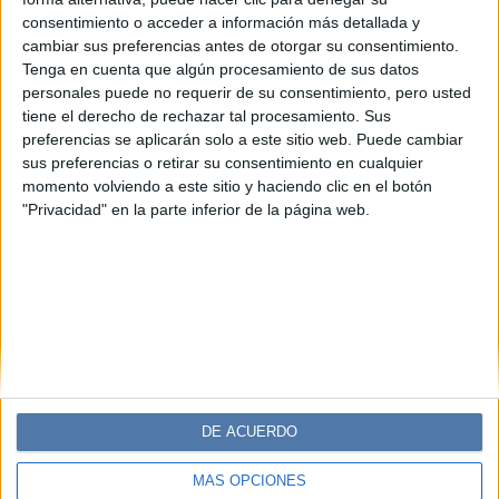
SOCIEDAD
05-03-2025 14:55
consentimiento o acceder a información más detallada y
Jacquemus anuncia nueva CEO,
cambiar sus preferencias antes de otorgar su consentimiento.
conocé a Sarah Benady
Tenga en cuenta que algún procesamiento de sus datos
personales puede no requerir de su consentimiento, pero usted
Sarah Benady es la nueva Chief Executive Officer de
tiene el derecho de rechazar tal procesamiento. Sus
Jacquemus, después de presidir la región de Norteamérica
preferencias se aplicarán solo a este sitio web. Puede cambiar
para Celine.
sus preferencias o retirar su consentimiento en cualquier
momento volviendo a este sitio y haciendo clic en el botón
Por Sara González Velásquez
"Privacidad" en la parte inferior de la página web.
DE ACUERDO
MÁS OPCIONES