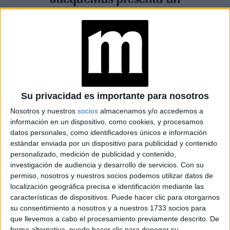
fashion film donde el butter
yellow y otras tendencias son
protagonistas
Espacio Publicitario
Su privacidad es importante para nosotros
Nosotros y nuestros
socios
almacenamos y/o accedemos a
información en un dispositivo, como cookies, y procesamos
datos personales, como identificadores únicos e información
estándar enviada por un dispositivo para publicidad y contenido
personalizado, medición de publicidad y contenido,
investigación de audiencia y desarrollo de servicios.
Con su
permiso, nosotros y nuestros socios podemos utilizar datos de
localización geográfica precisa e identificación mediante las
características de dispositivos. Puede hacer clic para otorgarnos
su consentimiento a nosotros y a nuestros 1733 socios para
que llevemos a cabo el procesamiento previamente descrito. De
forma alternativa, puede hacer clic para denegar su