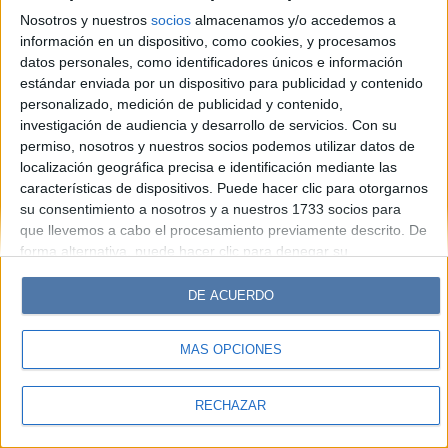
Look
Luz
Mía
Lunateen
Break
BATimes
Nosotros y nuestros
socios
almacenamos y/o accedemos a
información en un dispositivo, como cookies, y procesamos
© Perfil.com 2006-2019 - Todos los derechos reservados
datos personales, como identificadores únicos e información
Registro de Propiedad Intelectual: Nro. 5346433
estándar enviada por un dispositivo para publicidad y contenido
personalizado, medición de publicidad y contenido,
investigación de audiencia y desarrollo de servicios.
Con su
permiso, nosotros y nuestros socios podemos utilizar datos de
localización geográfica precisa e identificación mediante las
características de dispositivos. Puede hacer clic para otorgarnos
su consentimiento a nosotros y a nuestros 1733 socios para
que llevemos a cabo el procesamiento previamente descrito. De
forma alternativa, puede hacer clic para denegar su
consentimiento o acceder a información más detallada y
cambiar sus preferencias antes de otorgar su consentimiento.
DE ACUERDO
Tenga en cuenta que algún procesamiento de sus datos
personales puede no requerir de su consentimiento, pero usted
MÁS OPCIONES
tiene el derecho de rechazar tal procesamiento. Sus
preferencias se aplicarán solo a este sitio web. Puede cambiar
sus preferencias o retirar su consentimiento en cualquier
RECHAZAR
momento volviendo a este sitio y haciendo clic en el botón
"Privacidad" en la parte inferior de la página web.