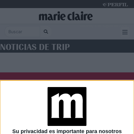
Saturday 8 de August de 2026
NOTICIAS DE TRIP
Diario Perfil
Caras
Noticias
Fortuna
Hombre
Weekend
Parabrisas
Supercampo
Su privacidad es importante para nosotros