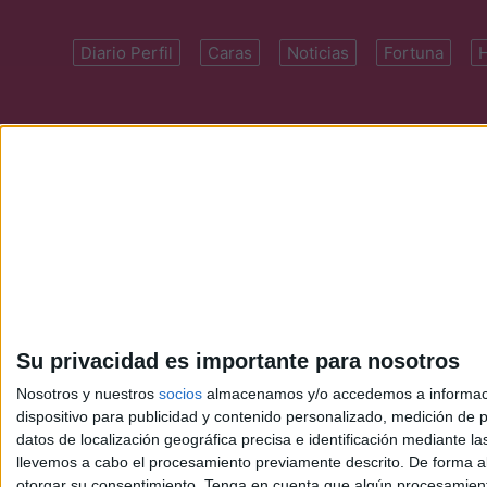
Diario Perfil
Caras
Noticias
Fortuna
Domicilio: Cal
Su privacidad es importante para nosotros
Nosotros y nuestros
socios
almacenamos y/o accedemos a información
dispositivo para publicidad y contenido personalizado, medición de pu
datos de localización geográfica precisa e identificación mediante l
llevemos a cabo el procesamiento previamente descrito. De forma al
otorgar su consentimiento.
Tenga en cuenta que algún procesamiento