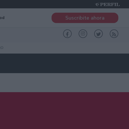
Suscribite ahora
od
RO