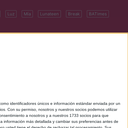
Luz
Mía
Lunateen
Break
BATimes
 7091-4922 | E-
mo identificadores únicos e información estándar enviada por un
ios.
Con su permiso, nosotros y nuestros socios podemos utilizar
 consentimiento a nosotros y a nuestros 1733 socios para que
 a información más detallada y cambiar sus preferencias antes de
o usted tiene el derecho de rechazar tal procesamiento. Sus