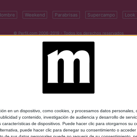
Hombre
Weekend
Parabrisas
Supercampo
Look
© Perfil.com 2006-2019 - Todos los derechos reservados
Registro de Propiedad Intelectual: Nro. 5346433
ifornia 2715, C1289ABI, CABA, Argentina | Tel: (5411) 7091-4921 | (5411)
mail:
perfilcom@perfil.com
| Propietario: Diario Perfil S.A.
 en un dispositivo, como cookies, y procesamos datos personales, co
blicidad y contenido, investigación de audiencia y desarrollo de servic
as características de dispositivos. Puede hacer clic para otorgarnos su
ternativa, puede hacer clic para denegar su consentimiento o acceder
 de sus datos personales puede no requerir de su consentimiento, per