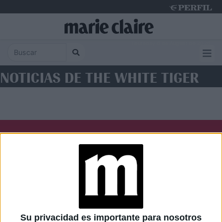
Thursday 6 de August de 2026
NOTICIAS DE THE WHITE TIGER
Diario Perfil
Caras
Noticias
Fortuna
Hombre
Weekend
Parabrisas
Supercampo
Su privacidad es importante para nosotros