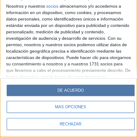
Look
Luz
Mía
Lunateen
Break
BATimes
Nosotros y nuestros
socios
almacenamos y/o accedemos a
información en un dispositivo, como cookies, y procesamos
© Perfil.com 2006-2019 - Todos los derechos reservados
datos personales, como identificadores únicos e información
Registro de Propiedad Intelectual: Nro. 5346433
estándar enviada por un dispositivo para publicidad y contenido
personalizado, medición de publicidad y contenido,
investigación de audiencia y desarrollo de servicios.
Con su
permiso, nosotros y nuestros socios podemos utilizar datos de
localización geográfica precisa e identificación mediante las
características de dispositivos. Puede hacer clic para otorgarnos
su consentimiento a nosotros y a nuestros 1731 socios para
que llevemos a cabo el procesamiento previamente descrito. De
forma alternativa, puede hacer clic para denegar su
consentimiento o acceder a información más detallada y
cambiar sus preferencias antes de otorgar su consentimiento.
DE ACUERDO
Tenga en cuenta que algún procesamiento de sus datos
personales puede no requerir de su consentimiento, pero usted
MÁS OPCIONES
tiene el derecho de rechazar tal procesamiento. Sus
preferencias se aplicarán solo a este sitio web. Puede cambiar
sus preferencias o retirar su consentimiento en cualquier
RECHAZAR
momento volviendo a este sitio y haciendo clic en el botón
"Privacidad" en la parte inferior de la página web.