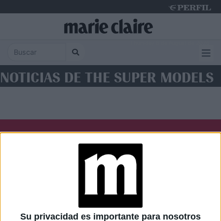
Thursday 6 de August de 2026
NOTICIAS DE THE SUPER MODELS
Diario Perfil
Caras
Noticias
Fortuna
Hombre
Weekend
Parabrisas
Supercampo
Su privacidad es importante para nosotros