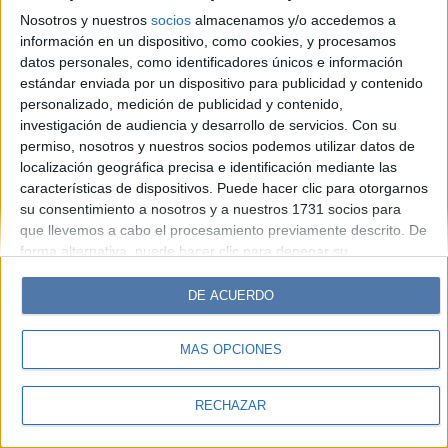
Look
Luz
Mía
Lunateen
Break
BATimes
Nosotros y nuestros
socios
almacenamos y/o accedemos a
información en un dispositivo, como cookies, y procesamos
© Perfil.com 2006-2019 - Todos los derechos reservados
datos personales, como identificadores únicos e información
Registro de Propiedad Intelectual: Nro. 5346433
estándar enviada por un dispositivo para publicidad y contenido
personalizado, medición de publicidad y contenido,
investigación de audiencia y desarrollo de servicios.
Con su
permiso, nosotros y nuestros socios podemos utilizar datos de
localización geográfica precisa e identificación mediante las
características de dispositivos. Puede hacer clic para otorgarnos
su consentimiento a nosotros y a nuestros 1731 socios para
que llevemos a cabo el procesamiento previamente descrito. De
forma alternativa, puede hacer clic para denegar su
consentimiento o acceder a información más detallada y
cambiar sus preferencias antes de otorgar su consentimiento.
DE ACUERDO
Tenga en cuenta que algún procesamiento de sus datos
personales puede no requerir de su consentimiento, pero usted
MÁS OPCIONES
tiene el derecho de rechazar tal procesamiento. Sus
preferencias se aplicarán solo a este sitio web. Puede cambiar
sus preferencias o retirar su consentimiento en cualquier
RECHAZAR
momento volviendo a este sitio y haciendo clic en el botón
"Privacidad" en la parte inferior de la página web.