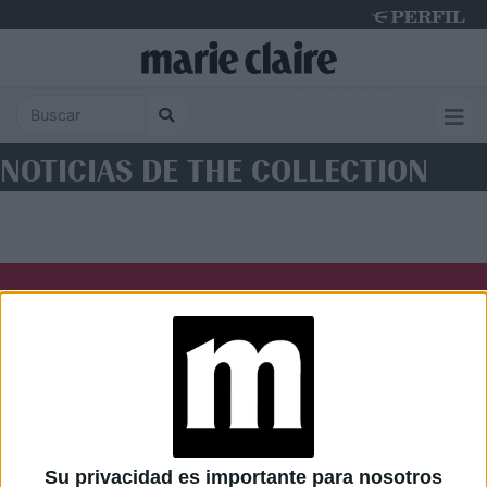
Thursday 6 de August de 2026
NOTICIAS DE THE COLLECTION
Diario Perfil
Caras
Noticias
Fortuna
Hombre
Weekend
Parabrisas
Supercampo
Su privacidad es importante para nosotros