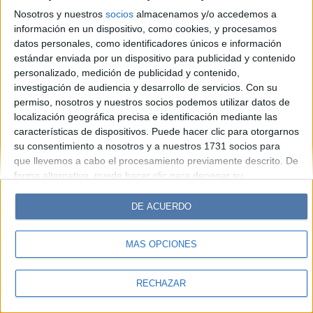
Look
Luz
Mía
Lunateen
Break
BATimes
Nosotros y nuestros
socios
almacenamos y/o accedemos a
información en un dispositivo, como cookies, y procesamos
© Perfil.com 2006-2019 - Todos los derechos reservados
datos personales, como identificadores únicos e información
Registro de Propiedad Intelectual: Nro. 5346433
estándar enviada por un dispositivo para publicidad y contenido
personalizado, medición de publicidad y contenido,
investigación de audiencia y desarrollo de servicios.
Con su
permiso, nosotros y nuestros socios podemos utilizar datos de
localización geográfica precisa e identificación mediante las
características de dispositivos. Puede hacer clic para otorgarnos
su consentimiento a nosotros y a nuestros 1731 socios para
que llevemos a cabo el procesamiento previamente descrito. De
forma alternativa, puede hacer clic para denegar su
consentimiento o acceder a información más detallada y
cambiar sus preferencias antes de otorgar su consentimiento.
DE ACUERDO
Tenga en cuenta que algún procesamiento de sus datos
personales puede no requerir de su consentimiento, pero usted
MÁS OPCIONES
tiene el derecho de rechazar tal procesamiento. Sus
preferencias se aplicarán solo a este sitio web. Puede cambiar
sus preferencias o retirar su consentimiento en cualquier
RECHAZAR
momento volviendo a este sitio y haciendo clic en el botón
"Privacidad" en la parte inferior de la página web.