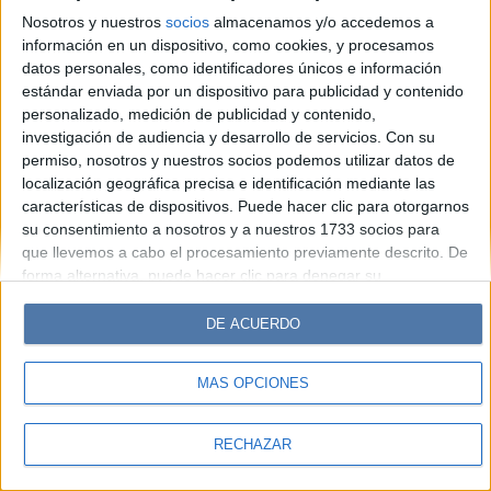
Hombre
Weekend
Parabrisas
Supercampo
Nosotros y nuestros
socios
almacenamos y/o accedemos a
Look
Luz
Mía
Lunateen
Break
BATimes
información en un dispositivo, como cookies, y procesamos
datos personales, como identificadores únicos e información
estándar enviada por un dispositivo para publicidad y contenido
© Perfil.com 2006-2019 - Todos los derechos reservados
personalizado, medición de publicidad y contenido,
Registro de Propiedad Intelectual: Nro. 5346433
investigación de audiencia y desarrollo de servicios.
Con su
permiso, nosotros y nuestros socios podemos utilizar datos de
localización geográfica precisa e identificación mediante las
características de dispositivos. Puede hacer clic para otorgarnos
su consentimiento a nosotros y a nuestros 1733 socios para
que llevemos a cabo el procesamiento previamente descrito. De
forma alternativa, puede hacer clic para denegar su
consentimiento o acceder a información más detallada y
cambiar sus preferencias antes de otorgar su consentimiento.
DE ACUERDO
Tenga en cuenta que algún procesamiento de sus datos
personales puede no requerir de su consentimiento, pero usted
MÁS OPCIONES
tiene el derecho de rechazar tal procesamiento. Sus
preferencias se aplicarán solo a este sitio web. Puede cambiar
sus preferencias o retirar su consentimiento en cualquier
RECHAZAR
momento volviendo a este sitio y haciendo clic en el botón
"Privacidad" en la parte inferior de la página web.