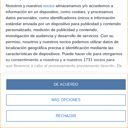
Look
Luz
Mía
Lunateen
Break
BATimes
Nosotros y nuestros
socios
almacenamos y/o accedemos a
información en un dispositivo, como cookies, y procesamos
© Perfil.com 2006-2019 - Todos los derechos reservados
datos personales, como identificadores únicos e información
Registro de Propiedad Intelectual: Nro. 5346433
estándar enviada por un dispositivo para publicidad y contenido
personalizado, medición de publicidad y contenido,
investigación de audiencia y desarrollo de servicios.
Con su
permiso, nosotros y nuestros socios podemos utilizar datos de
localización geográfica precisa e identificación mediante las
características de dispositivos. Puede hacer clic para otorgarnos
su consentimiento a nosotros y a nuestros 1731 socios para
que llevemos a cabo el procesamiento previamente descrito. De
forma alternativa, puede hacer clic para denegar su
consentimiento o acceder a información más detallada y
cambiar sus preferencias antes de otorgar su consentimiento.
DE ACUERDO
Tenga en cuenta que algún procesamiento de sus datos
personales puede no requerir de su consentimiento, pero usted
MÁS OPCIONES
tiene el derecho de rechazar tal procesamiento. Sus
preferencias se aplicarán solo a este sitio web. Puede cambiar
sus preferencias o retirar su consentimiento en cualquier
RECHAZAR
momento volviendo a este sitio y haciendo clic en el botón
"Privacidad" en la parte inferior de la página web.