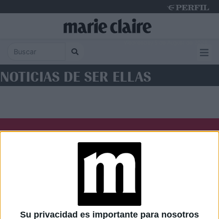
Wednesday 5 de August de 2026
NOTICIAS DE SER ELLAS
Diario Perfil
Caras
Noticias
Fortuna
Hombre
Weekend
Parabrisas
Supercampo
Su privacidad es importante para nosotros