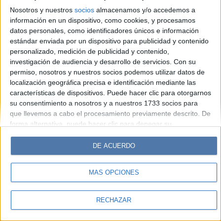
Hombre
Weekend
Parabrisas
Supercampo
Nosotros y nuestros
socios
almacenamos y/o accedemos a
Look
Luz
Mía
Lunateen
Break
BATimes
información en un dispositivo, como cookies, y procesamos
datos personales, como identificadores únicos e información
estándar enviada por un dispositivo para publicidad y contenido
© Perfil.com 2006-2019 - Todos los derechos reservados
personalizado, medición de publicidad y contenido,
Registro de Propiedad Intelectual: Nro. 5346433
investigación de audiencia y desarrollo de servicios.
Con su
permiso, nosotros y nuestros socios podemos utilizar datos de
localización geográfica precisa e identificación mediante las
características de dispositivos. Puede hacer clic para otorgarnos
su consentimiento a nosotros y a nuestros 1733 socios para
que llevemos a cabo el procesamiento previamente descrito. De
forma alternativa, puede hacer clic para denegar su
consentimiento o acceder a información más detallada y
cambiar sus preferencias antes de otorgar su consentimiento.
DE ACUERDO
Tenga en cuenta que algún procesamiento de sus datos
personales puede no requerir de su consentimiento, pero usted
MÁS OPCIONES
tiene el derecho de rechazar tal procesamiento. Sus
preferencias se aplicarán solo a este sitio web. Puede cambiar
sus preferencias o retirar su consentimiento en cualquier
RECHAZAR
momento volviendo a este sitio y haciendo clic en el botón
"Privacidad" en la parte inferior de la página web.