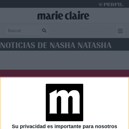
Saturday 8 de August de 2026
NOTICIAS DE NASHA NATASHA
Diario Perfil
Caras
Noticias
Fortuna
Hombre
Weekend
Parabrisas
Supercampo
Su privacidad es importante para nosotros