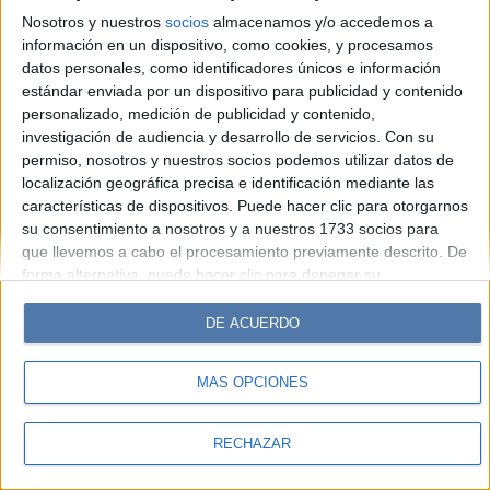
Look
Luz
Mía
Lunateen
Break
BATimes
Nosotros y nuestros
socios
almacenamos y/o accedemos a
información en un dispositivo, como cookies, y procesamos
© Perfil.com 2006-2019 - Todos los derechos reservados
datos personales, como identificadores únicos e información
Registro de Propiedad Intelectual: Nro. 5346433
estándar enviada por un dispositivo para publicidad y contenido
personalizado, medición de publicidad y contenido,
investigación de audiencia y desarrollo de servicios.
Con su
permiso, nosotros y nuestros socios podemos utilizar datos de
localización geográfica precisa e identificación mediante las
características de dispositivos. Puede hacer clic para otorgarnos
su consentimiento a nosotros y a nuestros 1733 socios para
que llevemos a cabo el procesamiento previamente descrito. De
forma alternativa, puede hacer clic para denegar su
consentimiento o acceder a información más detallada y
cambiar sus preferencias antes de otorgar su consentimiento.
DE ACUERDO
Tenga en cuenta que algún procesamiento de sus datos
personales puede no requerir de su consentimiento, pero usted
MÁS OPCIONES
tiene el derecho de rechazar tal procesamiento. Sus
preferencias se aplicarán solo a este sitio web. Puede cambiar
sus preferencias o retirar su consentimiento en cualquier
RECHAZAR
momento volviendo a este sitio y haciendo clic en el botón
"Privacidad" en la parte inferior de la página web.