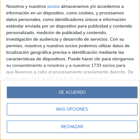
Hombre
Weekend
Parabrisas
Supercampo
Nosotros y nuestros
socios
almacenamos y/o accedemos a
Look
Luz
Mía
Lunateen
Break
BATimes
información en un dispositivo, como cookies, y procesamos
datos personales, como identificadores únicos e información
estándar enviada por un dispositivo para publicidad y contenido
© Perfil.com 2006-2019 - Todos los derechos reservados
personalizado, medición de publicidad y contenido,
Registro de Propiedad Intelectual: Nro. 5346433
investigación de audiencia y desarrollo de servicios.
Con su
permiso, nosotros y nuestros socios podemos utilizar datos de
localización geográfica precisa e identificación mediante las
características de dispositivos. Puede hacer clic para otorgarnos
su consentimiento a nosotros y a nuestros 1733 socios para
que llevemos a cabo el procesamiento previamente descrito. De
forma alternativa, puede hacer clic para denegar su
consentimiento o acceder a información más detallada y
cambiar sus preferencias antes de otorgar su consentimiento.
DE ACUERDO
Tenga en cuenta que algún procesamiento de sus datos
personales puede no requerir de su consentimiento, pero usted
MÁS OPCIONES
tiene el derecho de rechazar tal procesamiento. Sus
preferencias se aplicarán solo a este sitio web. Puede cambiar
sus preferencias o retirar su consentimiento en cualquier
RECHAZAR
momento volviendo a este sitio y haciendo clic en el botón
"Privacidad" en la parte inferior de la página web.