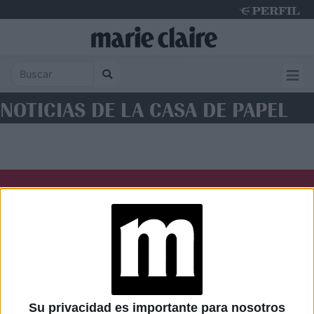
Thursday 6 de August de 2026
NOTICIAS DE LA CASA DE PAPEL
Diario Perfil
Caras
Noticias
Fortuna
Hombre
Weekend
Parabrisas
Supercampo
Su privacidad es importante para nosotros