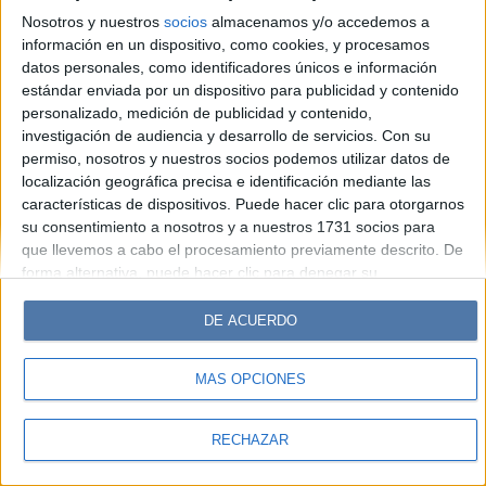
Look
Luz
Mía
Lunateen
Break
BATimes
Nosotros y nuestros
socios
almacenamos y/o accedemos a
información en un dispositivo, como cookies, y procesamos
© Perfil.com 2006-2019 - Todos los derechos reservados
datos personales, como identificadores únicos e información
Registro de Propiedad Intelectual: Nro. 5346433
estándar enviada por un dispositivo para publicidad y contenido
personalizado, medición de publicidad y contenido,
investigación de audiencia y desarrollo de servicios.
Con su
permiso, nosotros y nuestros socios podemos utilizar datos de
localización geográfica precisa e identificación mediante las
características de dispositivos. Puede hacer clic para otorgarnos
su consentimiento a nosotros y a nuestros 1731 socios para
que llevemos a cabo el procesamiento previamente descrito. De
forma alternativa, puede hacer clic para denegar su
consentimiento o acceder a información más detallada y
cambiar sus preferencias antes de otorgar su consentimiento.
DE ACUERDO
Tenga en cuenta que algún procesamiento de sus datos
personales puede no requerir de su consentimiento, pero usted
MÁS OPCIONES
tiene el derecho de rechazar tal procesamiento. Sus
preferencias se aplicarán solo a este sitio web. Puede cambiar
sus preferencias o retirar su consentimiento en cualquier
RECHAZAR
momento volviendo a este sitio y haciendo clic en el botón
"Privacidad" en la parte inferior de la página web.