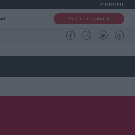
Suscribite ahora
od
RO