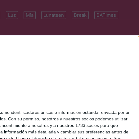
Luz
Mía
Lunateen
Break
BATimes
 7091-4922 | E-
mo identificadores únicos e información estándar enviada por un
ios.
Con su permiso, nosotros y nuestros socios podemos utilizar
 consentimiento a nosotros y a nuestros 1733 socios para que
 a información más detallada y cambiar sus preferencias antes de
o usted tiene el derecho de rechazar tal procesamiento. Sus