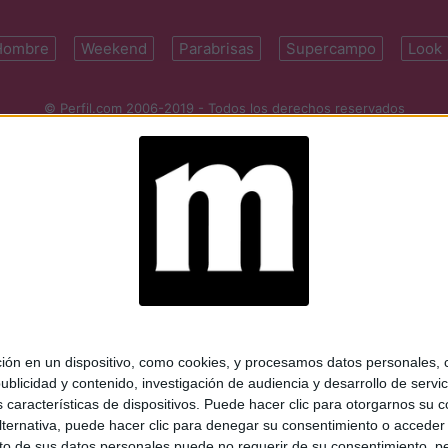
Hombre
Weekend
Parabrisas
Supercampo
Look
© Perfil.com 2006-2019 - Todos los derechos reservados
Registro de Propiedad Intelectual: Nro. 5346433
ifornia 2715, C1289ABI, CABA, Argentina | Tel: (5411) 7091-4921 | (5411)
mail:
perfilcom@perfil.com
| Propietario: Diario Perfil S.A.
 en un dispositivo, como cookies, y procesamos datos personales, co
blicidad y contenido, investigación de audiencia y desarrollo de servic
as características de dispositivos. Puede hacer clic para otorgarnos su
ternativa, puede hacer clic para denegar su consentimiento o acceder
 de sus datos personales puede no requerir de su consentimiento, per