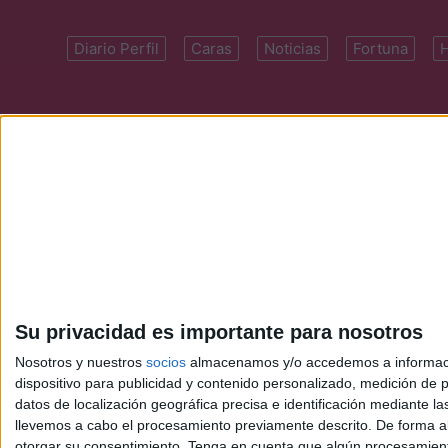
Diario Perfil
Caras
Noticias
Fortuna
Domicilio: Cal
Su privacidad es importante para nosotros
Nosotros y nuestros
socios
almacenamos y/o accedemos a información
dispositivo para publicidad y contenido personalizado, medición de pu
datos de localización geográfica precisa e identificación mediante l
llevemos a cabo el procesamiento previamente descrito. De forma al
otorgar su consentimiento.
Tenga en cuenta que algún procesamiento