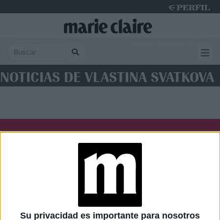
Saturday 8 de August de 2026
NOTICIAS DE VLASTINA SVATKOVA
Diario Perfil
Caras
Noticias
Fortuna
Hombre
Weekend
Parabrisas
Supercampo
Su privacidad es importante para nosotros