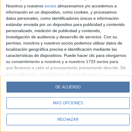
Look
Luz
Mía
Lunateen
Break
BATimes
Nosotros y nuestros
socios
almacenamos y/o accedemos a
información en un dispositivo, como cookies, y procesamos
© Perfil.com 2006-2019 - Todos los derechos reservados
datos personales, como identificadores únicos e información
Registro de Propiedad Intelectual: Nro. 5346433
estándar enviada por un dispositivo para publicidad y contenido
personalizado, medición de publicidad y contenido,
investigación de audiencia y desarrollo de servicios.
Con su
permiso, nosotros y nuestros socios podemos utilizar datos de
localización geográfica precisa e identificación mediante las
características de dispositivos. Puede hacer clic para otorgarnos
su consentimiento a nosotros y a nuestros 1733 socios para
que llevemos a cabo el procesamiento previamente descrito. De
forma alternativa, puede hacer clic para denegar su
consentimiento o acceder a información más detallada y
cambiar sus preferencias antes de otorgar su consentimiento.
DE ACUERDO
Tenga en cuenta que algún procesamiento de sus datos
personales puede no requerir de su consentimiento, pero usted
MÁS OPCIONES
tiene el derecho de rechazar tal procesamiento. Sus
preferencias se aplicarán solo a este sitio web. Puede cambiar
sus preferencias o retirar su consentimiento en cualquier
RECHAZAR
momento volviendo a este sitio y haciendo clic en el botón
"Privacidad" en la parte inferior de la página web.