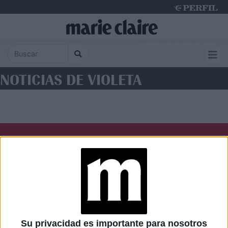
Sunday 9 de August de 2026
NOTICIAS DE VIOLETA
Diario Perfil
Caras
Noticias
Fortuna
Hombre
Weekend
Parabrisas
Supercampo
Su privacidad es importante para nosotros