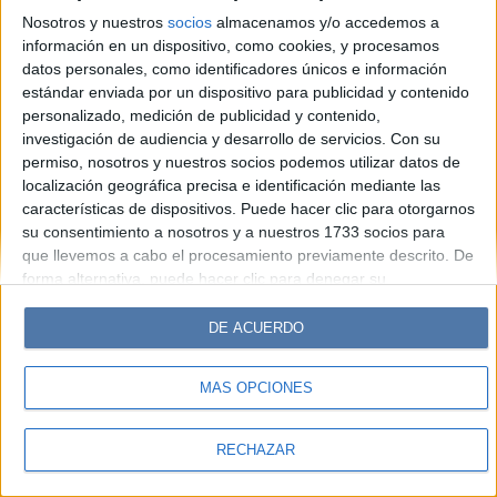
Look
Luz
Mía
Lunateen
Break
BATimes
Nosotros y nuestros
socios
almacenamos y/o accedemos a
información en un dispositivo, como cookies, y procesamos
© Perfil.com 2006-2019 - Todos los derechos reservados
datos personales, como identificadores únicos e información
Registro de Propiedad Intelectual: Nro. 5346433
estándar enviada por un dispositivo para publicidad y contenido
personalizado, medición de publicidad y contenido,
investigación de audiencia y desarrollo de servicios.
Con su
permiso, nosotros y nuestros socios podemos utilizar datos de
localización geográfica precisa e identificación mediante las
características de dispositivos. Puede hacer clic para otorgarnos
su consentimiento a nosotros y a nuestros 1733 socios para
que llevemos a cabo el procesamiento previamente descrito. De
forma alternativa, puede hacer clic para denegar su
consentimiento o acceder a información más detallada y
cambiar sus preferencias antes de otorgar su consentimiento.
DE ACUERDO
Tenga en cuenta que algún procesamiento de sus datos
personales puede no requerir de su consentimiento, pero usted
MÁS OPCIONES
tiene el derecho de rechazar tal procesamiento. Sus
preferencias se aplicarán solo a este sitio web. Puede cambiar
sus preferencias o retirar su consentimiento en cualquier
RECHAZAR
momento volviendo a este sitio y haciendo clic en el botón
"Privacidad" en la parte inferior de la página web.