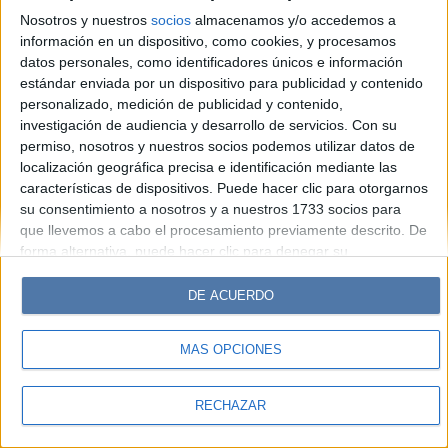
Hombre
Weekend
Parabrisas
Supercampo
Nosotros y nuestros
socios
almacenamos y/o accedemos a
Look
Luz
Mía
Lunateen
Break
BATimes
información en un dispositivo, como cookies, y procesamos
datos personales, como identificadores únicos e información
estándar enviada por un dispositivo para publicidad y contenido
© Perfil.com 2006-2019 - Todos los derechos reservados
personalizado, medición de publicidad y contenido,
Registro de Propiedad Intelectual: Nro. 5346433
investigación de audiencia y desarrollo de servicios.
Con su
permiso, nosotros y nuestros socios podemos utilizar datos de
localización geográfica precisa e identificación mediante las
características de dispositivos. Puede hacer clic para otorgarnos
su consentimiento a nosotros y a nuestros 1733 socios para
que llevemos a cabo el procesamiento previamente descrito. De
forma alternativa, puede hacer clic para denegar su
consentimiento o acceder a información más detallada y
cambiar sus preferencias antes de otorgar su consentimiento.
DE ACUERDO
Tenga en cuenta que algún procesamiento de sus datos
personales puede no requerir de su consentimiento, pero usted
MÁS OPCIONES
tiene el derecho de rechazar tal procesamiento. Sus
preferencias se aplicarán solo a este sitio web. Puede cambiar
sus preferencias o retirar su consentimiento en cualquier
RECHAZAR
momento volviendo a este sitio y haciendo clic en el botón
"Privacidad" en la parte inferior de la página web.