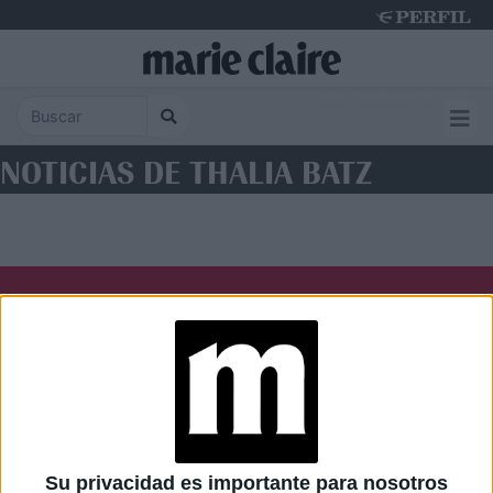
Friday 7 de August de 2026
NOTICIAS DE THALIA BATZ
Diario Perfil
Caras
Noticias
Fortuna
Hombre
Weekend
Parabrisas
Supercampo
Su privacidad es importante para nosotros