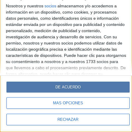
Look
Luz
Mía
Lunateen
Break
BATimes
Nosotros y nuestros
socios
almacenamos y/o accedemos a
información en un dispositivo, como cookies, y procesamos
© Perfil.com 2006-2019 - Todos los derechos reservados
datos personales, como identificadores únicos e información
Registro de Propiedad Intelectual: Nro. 5346433
estándar enviada por un dispositivo para publicidad y contenido
personalizado, medición de publicidad y contenido,
investigación de audiencia y desarrollo de servicios.
Con su
permiso, nosotros y nuestros socios podemos utilizar datos de
localización geográfica precisa e identificación mediante las
características de dispositivos. Puede hacer clic para otorgarnos
su consentimiento a nosotros y a nuestros 1733 socios para
que llevemos a cabo el procesamiento previamente descrito. De
forma alternativa, puede hacer clic para denegar su
consentimiento o acceder a información más detallada y
cambiar sus preferencias antes de otorgar su consentimiento.
DE ACUERDO
Tenga en cuenta que algún procesamiento de sus datos
personales puede no requerir de su consentimiento, pero usted
MÁS OPCIONES
tiene el derecho de rechazar tal procesamiento. Sus
preferencias se aplicarán solo a este sitio web. Puede cambiar
sus preferencias o retirar su consentimiento en cualquier
RECHAZAR
momento volviendo a este sitio y haciendo clic en el botón
"Privacidad" en la parte inferior de la página web.