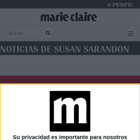
Saturday 8 de August de 2026
NOTICIAS DE SUSAN SARANDON
Diario Perfil
Caras
Noticias
Fortuna
Hombre
Weekend
Parabrisas
Supercampo
Su privacidad es importante para nosotros