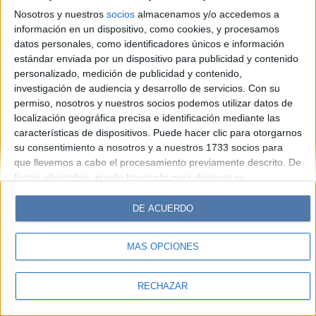
Look
Luz
Mía
Lunateen
Break
BATimes
Nosotros y nuestros
socios
almacenamos y/o accedemos a
información en un dispositivo, como cookies, y procesamos
© Perfil.com 2006-2019 - Todos los derechos reservados
datos personales, como identificadores únicos e información
Registro de Propiedad Intelectual: Nro. 5346433
estándar enviada por un dispositivo para publicidad y contenido
personalizado, medición de publicidad y contenido,
investigación de audiencia y desarrollo de servicios.
Con su
permiso, nosotros y nuestros socios podemos utilizar datos de
localización geográfica precisa e identificación mediante las
características de dispositivos. Puede hacer clic para otorgarnos
su consentimiento a nosotros y a nuestros 1733 socios para
que llevemos a cabo el procesamiento previamente descrito. De
forma alternativa, puede hacer clic para denegar su
consentimiento o acceder a información más detallada y
cambiar sus preferencias antes de otorgar su consentimiento.
DE ACUERDO
Tenga en cuenta que algún procesamiento de sus datos
personales puede no requerir de su consentimiento, pero usted
MÁS OPCIONES
tiene el derecho de rechazar tal procesamiento. Sus
preferencias se aplicarán solo a este sitio web. Puede cambiar
sus preferencias o retirar su consentimiento en cualquier
RECHAZAR
momento volviendo a este sitio y haciendo clic en el botón
"Privacidad" en la parte inferior de la página web.