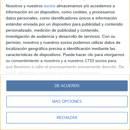
Look
Luz
Mía
Lunateen
Break
BATimes
Nosotros y nuestros
socios
almacenamos y/o accedemos a
información en un dispositivo, como cookies, y procesamos
© Perfil.com 2006-2019 - Todos los derechos reservados
datos personales, como identificadores únicos e información
Registro de Propiedad Intelectual: Nro. 5346433
estándar enviada por un dispositivo para publicidad y contenido
personalizado, medición de publicidad y contenido,
investigación de audiencia y desarrollo de servicios.
Con su
permiso, nosotros y nuestros socios podemos utilizar datos de
localización geográfica precisa e identificación mediante las
características de dispositivos. Puede hacer clic para otorgarnos
su consentimiento a nosotros y a nuestros 1733 socios para
que llevemos a cabo el procesamiento previamente descrito. De
forma alternativa, puede hacer clic para denegar su
consentimiento o acceder a información más detallada y
cambiar sus preferencias antes de otorgar su consentimiento.
DE ACUERDO
Tenga en cuenta que algún procesamiento de sus datos
personales puede no requerir de su consentimiento, pero usted
MÁS OPCIONES
tiene el derecho de rechazar tal procesamiento. Sus
preferencias se aplicarán solo a este sitio web. Puede cambiar
sus preferencias o retirar su consentimiento en cualquier
RECHAZAR
momento volviendo a este sitio y haciendo clic en el botón
"Privacidad" en la parte inferior de la página web.