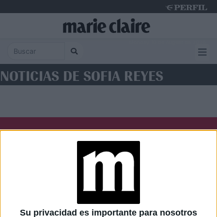
Monday 10 de August de 2026
NOTICIAS DE SOFIA REYES
Diario Perfil
Caras
Noticias
Fortuna
Hombre
Weekend
Parabrisas
Supercampo
Su privacidad es importante para nosotros