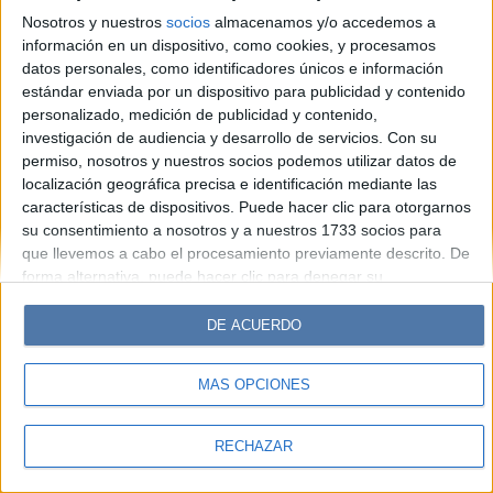
Hombre
Weekend
Parabrisas
Supercampo
Nosotros y nuestros
socios
almacenamos y/o accedemos a
Look
Luz
Mía
Lunateen
Break
BATimes
información en un dispositivo, como cookies, y procesamos
datos personales, como identificadores únicos e información
estándar enviada por un dispositivo para publicidad y contenido
© Perfil.com 2006-2019 - Todos los derechos reservados
personalizado, medición de publicidad y contenido,
Registro de Propiedad Intelectual: Nro. 5346433
investigación de audiencia y desarrollo de servicios.
Con su
permiso, nosotros y nuestros socios podemos utilizar datos de
localización geográfica precisa e identificación mediante las
características de dispositivos. Puede hacer clic para otorgarnos
su consentimiento a nosotros y a nuestros 1733 socios para
que llevemos a cabo el procesamiento previamente descrito. De
forma alternativa, puede hacer clic para denegar su
consentimiento o acceder a información más detallada y
cambiar sus preferencias antes de otorgar su consentimiento.
DE ACUERDO
Tenga en cuenta que algún procesamiento de sus datos
personales puede no requerir de su consentimiento, pero usted
MÁS OPCIONES
tiene el derecho de rechazar tal procesamiento. Sus
preferencias se aplicarán solo a este sitio web. Puede cambiar
sus preferencias o retirar su consentimiento en cualquier
RECHAZAR
momento volviendo a este sitio y haciendo clic en el botón
"Privacidad" en la parte inferior de la página web.