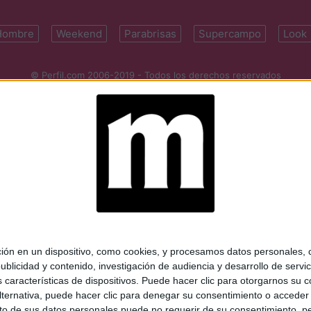
Hombre
Weekend
Parabrisas
Supercampo
Look
© Perfil.com 2006-2019 - Todos los derechos reservados
Registro de Propiedad Intelectual: Nro. 5346433
ifornia 2715, C1289ABI, CABA, Argentina | Tel: (5411) 7091-4921 | (5411)
mail:
perfilcom@perfil.com
| Propietario: Diario Perfil S.A.
 en un dispositivo, como cookies, y procesamos datos personales, co
blicidad y contenido, investigación de audiencia y desarrollo de servic
as características de dispositivos. Puede hacer clic para otorgarnos su
ternativa, puede hacer clic para denegar su consentimiento o acceder
 de sus datos personales puede no requerir de su consentimiento, per