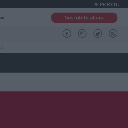
Suscribite ahora
od
RO