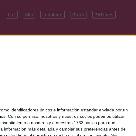
Luz
Mía
Lunateen
Break
BATimes
 7091-4922 | E-
mo identificadores únicos e información estándar enviada por un
ios.
Con su permiso, nosotros y nuestros socios podemos utilizar
 consentimiento a nosotros y a nuestros 1733 socios para que
 a información más detallada y cambiar sus preferencias antes de
o usted tiene el derecho de rechazar tal procesamiento. Sus