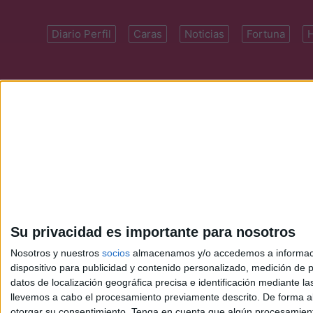
Diario Perfil
Caras
Noticias
Fortuna
Domicilio: Cal
Su privacidad es importante para nosotros
Nosotros y nuestros
socios
almacenamos y/o accedemos a información
dispositivo para publicidad y contenido personalizado, medición de pu
datos de localización geográfica precisa e identificación mediante l
llevemos a cabo el procesamiento previamente descrito. De forma al
otorgar su consentimiento.
Tenga en cuenta que algún procesamiento