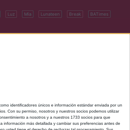
Luz
Mía
Lunateen
Break
BATimes
 7091-4922 | E-
mo identificadores únicos e información estándar enviada por un
ios.
Con su permiso, nosotros y nuestros socios podemos utilizar
 consentimiento a nosotros y a nuestros 1733 socios para que
 a información más detallada y cambiar sus preferencias antes de
o usted tiene el derecho de rechazar tal procesamiento. Sus