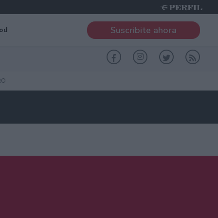
Suscribite ahora
od
RO