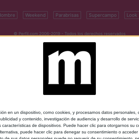
Hombre
Weekend
Parabrisas
Supercampo
Look
© Perfil.com 2006-2019 - Todos los derechos reservados
Registro de Propiedad Intelectual: Nro. 5346433
ifornia 2715, C1289ABI, CABA, Argentina | Tel: (5411) 7091-4921 | (5411)
mail:
perfilcom@perfil.com
| Propietario: Diario Perfil S.A.
 en un dispositivo, como cookies, y procesamos datos personales, co
blicidad y contenido, investigación de audiencia y desarrollo de servic
as características de dispositivos. Puede hacer clic para otorgarnos su
ternativa, puede hacer clic para denegar su consentimiento o acceder
 de sus datos personales puede no requerir de su consentimiento, per