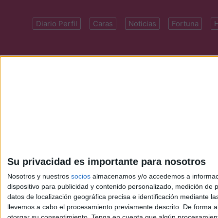
Diario Perfil
Caras
Noticias
Fortuna
Domicilio: Cal
Su privacidad es importante para nosotros
Nosotros y nuestros
socios
almacenamos y/o accedemos a información
dispositivo para publicidad y contenido personalizado, medición de pu
datos de localización geográfica precisa e identificación mediante l
llevemos a cabo el procesamiento previamente descrito. De forma al
otorgar su consentimiento.
Tenga en cuenta que algún procesamiento