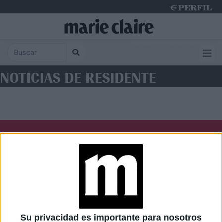
Saturday 8 de August de 2026
NOTICIAS DE RESIDENTE
Diario Perfil
Caras
Noticias
Fortuna
Hombre
Weekend
Parabrisas
Supercampo
Su privacidad es importante para nosotros