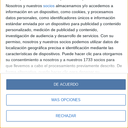
Look
Luz
Mía
Lunateen
Break
BATimes
Nosotros y nuestros
socios
almacenamos y/o accedemos a
información en un dispositivo, como cookies, y procesamos
© Perfil.com 2006-2019 - Todos los derechos reservados
datos personales, como identificadores únicos e información
Registro de Propiedad Intelectual: Nro. 5346433
estándar enviada por un dispositivo para publicidad y contenido
personalizado, medición de publicidad y contenido,
investigación de audiencia y desarrollo de servicios.
Con su
permiso, nosotros y nuestros socios podemos utilizar datos de
localización geográfica precisa e identificación mediante las
características de dispositivos. Puede hacer clic para otorgarnos
su consentimiento a nosotros y a nuestros 1733 socios para
que llevemos a cabo el procesamiento previamente descrito. De
forma alternativa, puede hacer clic para denegar su
consentimiento o acceder a información más detallada y
cambiar sus preferencias antes de otorgar su consentimiento.
DE ACUERDO
Tenga en cuenta que algún procesamiento de sus datos
personales puede no requerir de su consentimiento, pero usted
MÁS OPCIONES
tiene el derecho de rechazar tal procesamiento. Sus
preferencias se aplicarán solo a este sitio web. Puede cambiar
sus preferencias o retirar su consentimiento en cualquier
RECHAZAR
momento volviendo a este sitio y haciendo clic en el botón
"Privacidad" en la parte inferior de la página web.