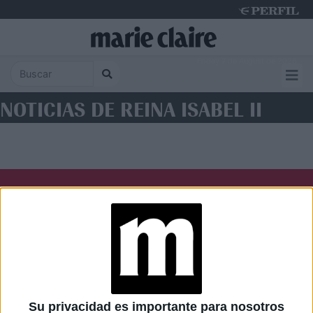
Friday 7 de August de 2026
NOTICIAS DE REINA ISABEL II
Diario Perfil
Caras
Noticias
Fortuna
Hombre
Weekend
Parabrisas
Supercampo
Su privacidad es importante para nosotros