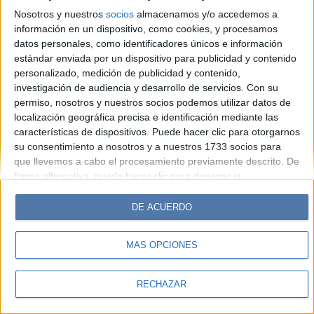
Look
Luz
Mía
Lunateen
Break
BATimes
Nosotros y nuestros
socios
almacenamos y/o accedemos a
información en un dispositivo, como cookies, y procesamos
© Perfil.com 2006-2019 - Todos los derechos reservados
datos personales, como identificadores únicos e información
Registro de Propiedad Intelectual: Nro. 5346433
estándar enviada por un dispositivo para publicidad y contenido
personalizado, medición de publicidad y contenido,
investigación de audiencia y desarrollo de servicios.
Con su
permiso, nosotros y nuestros socios podemos utilizar datos de
localización geográfica precisa e identificación mediante las
características de dispositivos. Puede hacer clic para otorgarnos
su consentimiento a nosotros y a nuestros 1733 socios para
que llevemos a cabo el procesamiento previamente descrito. De
forma alternativa, puede hacer clic para denegar su
consentimiento o acceder a información más detallada y
cambiar sus preferencias antes de otorgar su consentimiento.
DE ACUERDO
Tenga en cuenta que algún procesamiento de sus datos
personales puede no requerir de su consentimiento, pero usted
MÁS OPCIONES
tiene el derecho de rechazar tal procesamiento. Sus
preferencias se aplicarán solo a este sitio web. Puede cambiar
sus preferencias o retirar su consentimiento en cualquier
RECHAZAR
momento volviendo a este sitio y haciendo clic en el botón
"Privacidad" en la parte inferior de la página web.